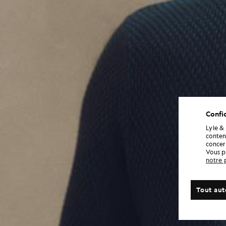
Confid
Lyle &
conten
concern
Vous p
notre 
Tout aut