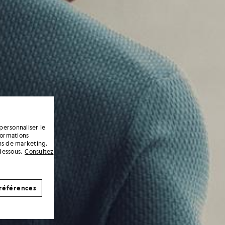
personnaliser le
formations
ins de marketing.
dessous.
Consultez
références