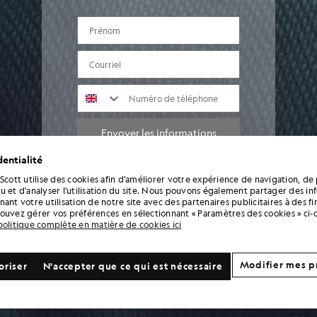
PRÉNOM
courriel
NUMÉRO DE TÉLÉPHONE
Envoyer les informations
entialité
 Scott utilise des cookies afin d'améliorer votre expérience de navigation, de 
En saisissant vos coordonnées et en vous inscrivant, vous acceptez de recevoir des
u et d'analyser l'utilisation du site. Nous pouvons également partager des in
communications marketing de la part de Lyle & Scott, notamment des informations
ant votre utilisation de notre site avec des partenaires publicitaires à des f
sur les nouvelles collections, des offres exclusives, des promotions et des actualités
ouvez gérer vos préférences en sélectionnant « Paramètres des cookies » ci-
de la marque. Vous pouvez vous désabonner à tout moment en cliquant sur le lien
politique complète en matière de cookies ici
figurant dans les e-mails ou en contactant notre service client. Pour plus
d'informations sur la manière dont nous utilisons et protégeons vos données,
veuillez consulter notre Politique de confidentialité.
Modifier mes p
oriser
N'accepter que ce qui est nécessaire