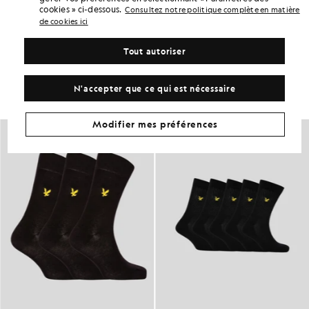
ADAPTATION DU PRODUIT
cookies » ci-dessous.
Consultez notre politique complète en matière
de cookies ici
COMPOSITION ET ENTRETIEN
Tout autoriser
Adoptez ce look
Composez une tenue complète avec des pièces raffinées, conçues
N'accepter que ce qui est nécessaire
pour rehausser votre garde-robe.
Modifier mes préférences