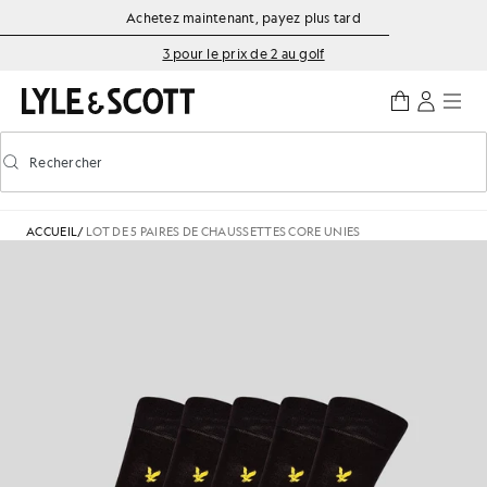
Aller directement au contenu principal
Informations sur l'accessibilité
Achetez maintenant, payez plus tard
3 pour le prix de 2 au golf
Rechercher
Rechercher
Activer/désactiver la recherche prédictive
ACCUEIL
/
LOT DE 5 PAIRES DE CHAUSSETTES CORE UNIES