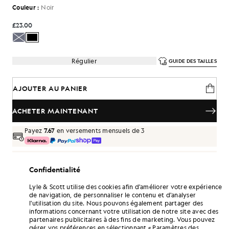
Couleur :
Noir
£23.00
Régulier
GUIDE DES TAILLES
AJOUTER AU PANIER
ACHETER MAINTENANT
Payez
7.67
en versements mensuels de 3
Livraison gratuite à partir de 70 £
Livraison à domicile et points de retrait. Retours et échanges
Confidentialité
gratuits.
Lyle & Scott utilise des cookies afin d'améliorer votre expérience
Gagnez le double de points ! Cumulez des
de navigation, de personnaliser le contenu et d'analyser
points «
138
» grâce à cet achat.
S'INSCRIRE
l'utilisation du site. Nous pouvons également partager des
6 points = 1,00 £GB
informations concernant votre utilisation de notre site avec des
partenaires publicitaires à des fins de marketing. Vous pouvez
DÉTAILS DU PRODUIT
gérer vos préférences en sélectionnant « Paramètres des