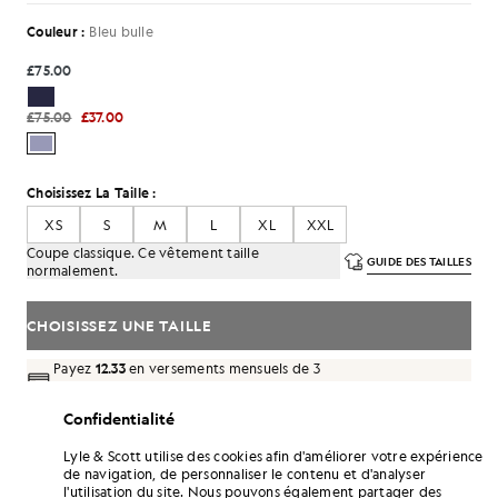
Couleur :
Bleu bulle
£75.00
£75.00
£37.00
Choisissez La Taille :
XS
S
M
L
XL
XXL
Coupe classique. Ce vêtement taille
GUIDE DES TAILLES
normalement.
CHOISISSEZ UNE TAILLE
Payez
12.33
en versements mensuels de 3
Confidentialité
Livraison gratuite à partir de 70 £
Livraison à domicile et points de retrait. Retours et échanges
Lyle & Scott utilise des cookies afin d'améliorer votre expérience
gratuits.
de navigation, de personnaliser le contenu et d'analyser
l'utilisation du site. Nous pouvons également partager des
Gagnez le double de points ! Cumulez des