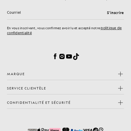
S'inscrire
Adresse e-mail
politique de
En vous inscrivant, vous confirmez avoir lu et accepté notre
confidentialité
Préférences en matière de cookies
Facebook
Instagram
YouTube
TikTok
MARQUE
SERVICE CLIENTÈLE
CONFIDENTIALITÉ ET SÉCURITÉ