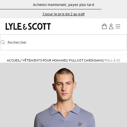
Aller directement au contenu principal
Informations sur l'accessibilité
Achetez maintenant, payez plus tard
3 pour le prix de 2 au golf
Rechercher
Rechercher
Activer/désactiver la recherche prédictive
ACCUEIL
/
VÊTEMENTS POUR HOMMES
/
PULLS ET CARDIGANS
/
PULL À COL 