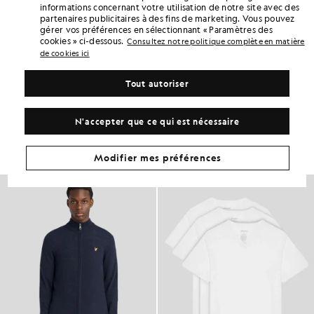
informations concernant votre utilisation de notre site avec des
points «
222
» grâce à cet achat.
S'INSCRIRE
partenaires publicitaires à des fins de marketing. Vous pouvez
6 points = 1,00 £GB
gérer vos préférences en sélectionnant « Paramètres des
cookies » ci-dessous.
DÉTAILS DU PRODUIT
Consultez notre politique complète en matière
de cookies ici
ADAPTATION DU PRODUIT
COMPOSITION ET ENTRETIEN
Tout autoriser
Adoptez ce look
N'accepter que ce qui est nécessaire
Composez une tenue complète avec des pièces raffinées, conçues
pour rehausser votre garde-robe.
Modifier mes préférences