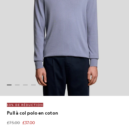
50% DE RÉDUCTION
Pull à col polo en coton
£75.00
£37.00
£37.00