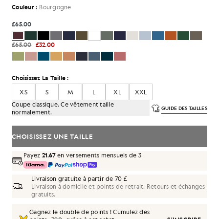
Couleur :
Bourgogne
£65.00
£65.00
£32.00
Choisissez La Taille :
XS
S
M
L
XL
XXL
Coupe classique. Ce vêtement taille
GUIDE DES TAILLES
normalement.
CHOISISSEZ UNE TAILLE
Payez
21.67
en versements mensuels de 3
Livraison gratuite à partir de 70 £
Livraison à domicile et points de retrait. Retours et échanges
gratuits.
Gagnez le double de points ! Cumulez des