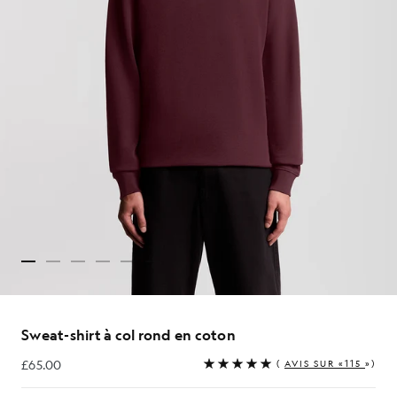
Sweat-shirt à col rond en coton
£65.00
(
AVIS SUR «115
»)
£65.00