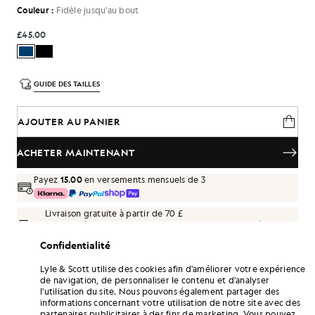
Couleur :
Fidèle jusqu'au bout
£45.00
GUIDE DES TAILLES
AJOUTER AU PANIER
ACHETER MAINTENANT
Payez
15.00
en versements mensuels de 3
Livraison gratuite à partir de 70 £
Livraison à domicile et points de retrait. Retours et échanges
gratuits.
Confidentialité
Gagnez le double de points ! Cumulez des
Lyle & Scott utilise des cookies afin d'améliorer votre expérience
points «
270
» grâce à cet achat.
S'INSCRIRE
de navigation, de personnaliser le contenu et d'analyser
6 points = 1,00 £GB
l'utilisation du site. Nous pouvons également partager des
informations concernant votre utilisation de notre site avec des
DÉTAILS DU PRODUIT
partenaires publicitaires à des fins de marketing. Vous pouvez