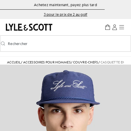
Aller directement au contenu principal
Informations sur l'accessibilité
Achetez maintenant, payez plus tard
3 pour le prix de 2 au golf
Rechercher
Rechercher
Activer/désactiver la recherche prédictive
ACCUEIL
/
ACCESSOIRES POUR HOMMES
/
COUVRE-CHEFS
/
CASQUETTE EN TO