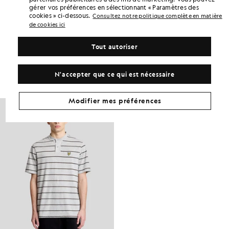
COMPOSITION ET ENTRETIEN
gérer vos préférences en sélectionnant « Paramètres des
cookies » ci-dessous.
Consultez notre politique complète en matière
de cookies ici
Adoptez ce look
Tout autoriser
Composez une tenue complète avec des pièces raffinées, conçues
pour rehausser votre garde-robe.
N'accepter que ce qui est nécessaire
ARTICLES ASSORTIS
VOUS AIMEREZ PEUT-ÊTRE AUSSI
Modifier mes préférences