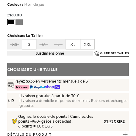
Couleur :
Noir de jais
£160.00
Choisissez La Taille :
XS
S
M
L
XL
XXL
Surdimensionné
GUIDE DES TAILLES
CHOISISSEZ UNE TAILLE
Payez
53.33
en versements mensuels de 3
Livraison gratuite à partir de 70 £
Livraison à domicile et points de retrait. Retours et échanges
gratuits.
Gagnez le double de points ! Cumulez des
points «
960
» grâce à cet achat.
S'INSCRIRE
6 points = 1,00 £GB
DÉTAILS DU PRODUIT