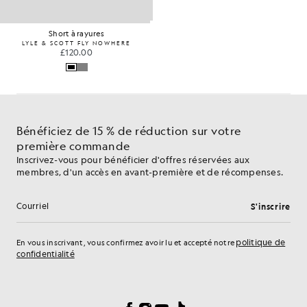
Short à rayures
LYLE & SCOTT FLY NOWHERE
£120.00
Bénéficiez de 15 % de réduction sur votre
première commande
Inscrivez-vous pour bénéficier d'offres réservées aux
membres, d'un accès en avant-première et de récompenses.
S'inscrire
Adresse e-mail
politique de
En vous inscrivant, vous confirmez avoir lu et accepté notre
confidentialité
Préférences en matière de cookies