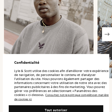
Confidentialité
Lyle & Scott utilise des cookies afin d'améliorer votre expérience
de navigation, de personnaliser le contenu et d'analyser
l'utilisation du site. Nous pouvons également partager des
informations concernant votre utilisation de notre site avec des
partenaires publicitaires à des fins de marketing. Vous pouvez
gérer vos préférences en sélectionnant « Paramètres des
cookies » ci-dessous.
Consultez notre politique complète en matière
« Chaque morceau Fly Nowhere comporte
de cookies ici
des traits caractéristiques Fly Nowhere de
Tout autoriser
Fly Nowhere des clins d'œil à leur Artificial