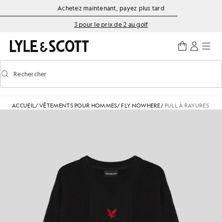
Aller directement au contenu principal
Informations sur l'accessibilité
Achetez maintenant, payez plus tard
3 pour le prix de 2 au golf
Rechercher
Rechercher
Activer/désactiver la recherche prédictive
ACCUEIL
/
VÊTEMENTS POUR HOMMES
/
FLY NOWHERE
/
PULL À RAYURES TE