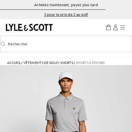
Aller directement au contenu principal
Informations sur l'accessibilité
Achetez maintenant, payez plus tard
3 pour le prix de 2 au golf
Rechercher
Rechercher
Activer/désactiver la recherche prédictive
ACCUEIL
/
VÊTEMENTS DE GOLF
/
SHORTS
/
SHORTS 5 POCHES