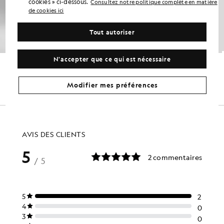
cookies » ci-dessous.
Consultez notre politique complète en matière
de cookies ici
Tout autoriser
N'accepter que ce qui est nécessaire
Short en chino de coton ultra-fin
Short chino Course Stretch
£75.00
GOLF
£65.00
Modifier mes préférences