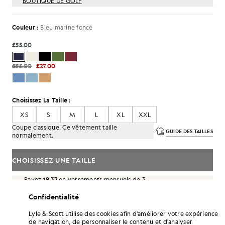
BOUTIQUE DE GOLF
Couleur :
Bleu marine foncé
£55.00
£55.00
£27.00
Choisissez La Taille :
XS
S
M
L
XL
XXL
Coupe classique. Ce vêtement taille
GUIDE DES TAILLES
normalement.
CHOISISSEZ UNE TAILLE
Payez
18.33
en versements mensuels de 3
Confidentialité
Livraison gratuite à partir de 70 £
Livraison à domicile et points de retrait. Retours et échanges
Lyle & Scott utilise des cookies afin d'améliorer votre expérience
gratuits.
de navigation, de personnaliser le contenu et d'analyser