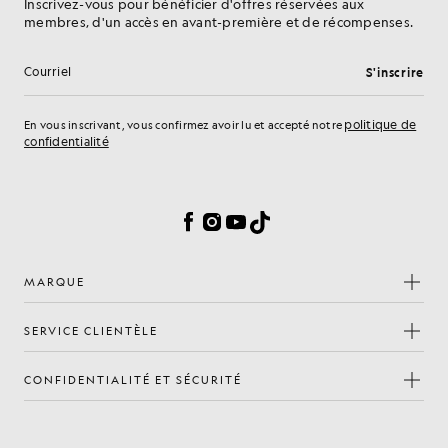
Inscrivez-vous pour bénéficier d'offres réservées aux
membres, d'un accès en avant-première et de récompenses.
S'inscrire
Adresse e-mail
politique de
En vous inscrivant, vous confirmez avoir lu et accepté notre
confidentialité
Préférences en matière de cookies
Facebook
Instagram
YouTube
TikTok
MARQUE
SERVICE CLIENTÈLE
CONFIDENTIALITÉ ET SÉCURITÉ