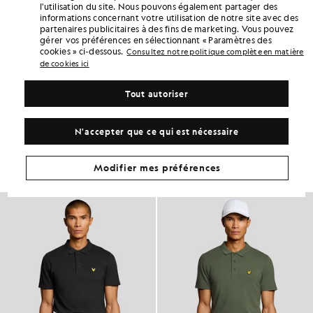
l'utilisation du site. Nous pouvons également partager des
informations concernant votre utilisation de notre site avec des
Gagnez le double de points ! Cumulez des
partenaires publicitaires à des fins de marketing. Vous pouvez
points «
330
» grâce à cet achat.
S'INSCRIRE
gérer vos préférences en sélectionnant « Paramètres des
6 points = 1,00 £GB
cookies » ci-dessous.
Consultez notre politique complète en matière
DÉTAILS DU PRODUIT
de cookies ici
ADAPTATION DU PRODUIT
Tout autoriser
COMPOSITION ET ENTRETIEN
Adoptez ce look
N'accepter que ce qui est nécessaire
Composez une tenue complète avec des pièces raffinées, conçues
pour rehausser votre garde-robe.
Modifier mes préférences