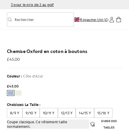
3 pour le prix de 2 au golf
Rechercher
Royaume-Uni (£)
Activer/désactiver la recherche prédictive
ord en coton à boutons dans la collection Riviera
Chemise Oxford en coton à boutons
£45.00
£45.00
Couleur :
Côte d'Azur
£45.00
Choisissez La Taille :
8/9 Y
9/10 Y
10/11 Y
12/13 Y
14/15 Y
15/16 Y
GUIDE DES
Coupe classique. Ce vêtement taille
normalement.
TAILLES