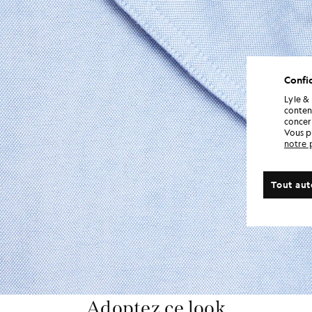
Confid
Lyle &
conten
concern
Vous p
notre 
Tout aut
Adoptez ce look