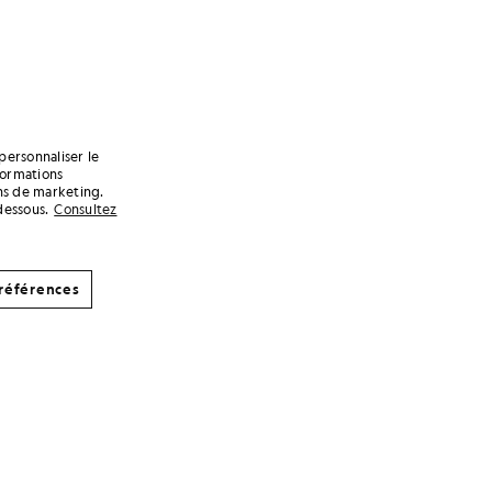
personnaliser le
formations
ins de marketing.
dessous.
Consultez
références