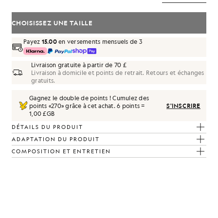
CHOISISSEZ UNE TAILLE
Payez
15.00
en versements mensuels de 3
Livraison gratuite à partir de 70 £
Livraison à domicile et points de retrait. Retours et échanges
gratuits.
Gagnez le double de points ! Cumulez des
points «
270
» grâce à cet achat.
6 points =
S'INSCRIRE
1,00 £GB
 la collection Riviera
DÉTAILS DU PRODUIT
ADAPTATION DU PRODUIT
COMPOSITION ET ENTRETIEN