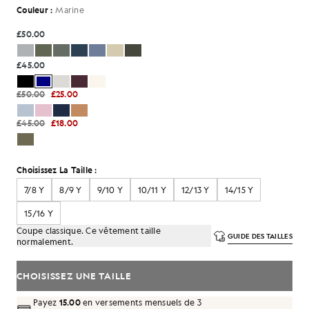
Couleur :
Marine
£50.00
£45.00
£50.00
£25.00
£45.00
£18.00
Choisissez La Taille :
7/8 Y
8/9 Y
9/10 Y
10/11 Y
12/13 Y
14/15 Y
15/16 Y
Coupe classique. Ce vêtement taille
GUIDE DES TAILLES
normalement.
CHOISISSEZ UNE TAILLE
Payez
15.00
en versements mensuels de 3