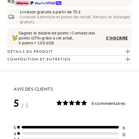
Livraison gratuite à partir de 70 £
Livraison à domicile et points de retrait. Retours et échanges
gratuits.
Gagnez le double de points ! Cumulez des
points «
270
» grâce à cet achat.
S'INSCRIRE
6 points = 1,00 £GB
DÉTAILS DU PRODUIT
COMPOSITION ET ENTRETIEN
ez ce look
 raffinées, conçues pour rehausser votre garde-robe.