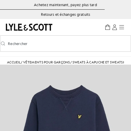
Aller directement au contenu principal
Informations sur l'accessibilité
Achetez maintenant, payez plus tard
Retours et échanges gratuits
Rechercher
Rechercher
Activer/désactiver la recherche prédictive
ACCUEIL
/
VÊTEMENTS POUR GARÇONS
/
SWEATS À CAPUCHE ET SWEATSHIR