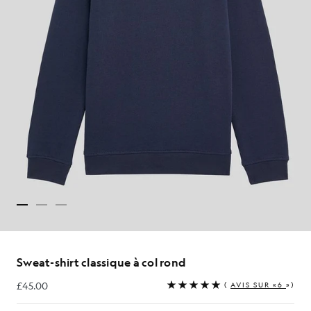
Sweat-shirt classique à col rond
£45.00
(
AVIS SUR «6
»)
£45.00