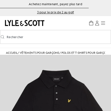
Aller directement au contenu principal
Informations sur l'accessibilité
Achetez maintenant, payez plus tard
3 pour le prix de 2 au golf
Rechercher
Rechercher
Activer/désactiver la recherche prédictive
ACCUEIL
/
VÊTEMENTS POUR GARÇONS
/
POLOS ET T-SHIRTS POUR GARÇONS