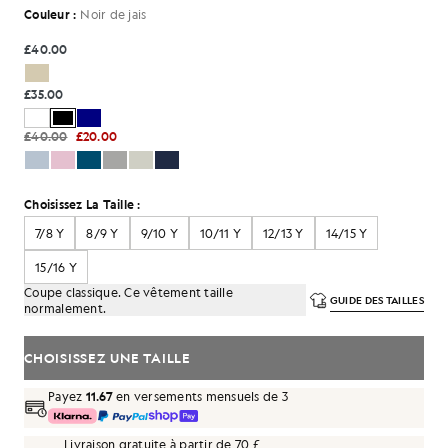
Couleur :
Noir de jais
£40.00
£35.00
£40.00
£20.00
Choisissez La Taille :
7/8 Y
8/9 Y
9/10 Y
10/11 Y
12/13 Y
14/15 Y
15/16 Y
Coupe classique. Ce vêtement taille
GUIDE DES TAILLES
normalement.
CHOISISSEZ UNE TAILLE
Payez
11.67
en versements mensuels de 3
Livraison gratuite à partir de 70 £