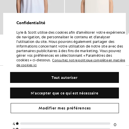
Confidentialité
Lyle & Scott utilise des cookies afin d'améliorer votre expérience
de navigation, de personnaliser le contenu et d'analyser
Polo de sport
Polo en coton
l'utilisation du site. Nous pouvons également partager des
VÊTEMENTS POUR ENFANTS
VÊTEMENTS POUR ENFANTS
informations concernant votre utilisation de notre site avec des
£35.00
£40.00
partenaires publicitaires à des fins de marketing. Vous pouvez
+4
gérer vos préférences en sélectionnant « Paramètres des
cookies » ci-dessous.
Consultez notre politique complète en matière
de cookies ici
Tout autoriser
N'accepter que ce qui est nécessaire
Modifier mes préférences