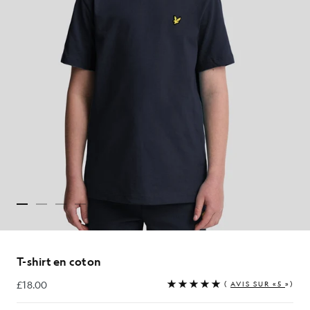
T-shirt en coton
£18.00
(
AVIS SUR «5
»)
£18.00