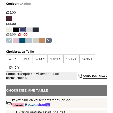
Couleur :
Marine
£22.00
£18.00
£22.00
£11.00
Choisissez La Taille :
7/8 Y
8/9 Y
9/10 Y
10/11 Y
12/13 Y
14/15 Y
15/16 Y
Coupe classique. Ce vêtement taille
GUIDE DES TAILLES
normalement.
CHOISISSEZ UNE TAILLE
Payez
6.00
en versements mensuels de 3
Livraison gratuite à partir de 70 £