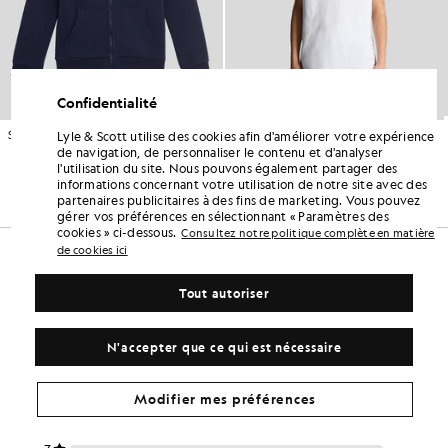
Confidentialité
Sweat à capuche en coton Loopback avec fermeture éclair intégrale
T-shirt en coton
Lyle & Scott utilise des cookies afin d'améliorer votre expérience
VÊTEMENTS POUR ENFANTS
VÊTEMENTS POUR ENFANTS
de navigation, de personnaliser le contenu et d'analyser
£60.00
£18.00
l'utilisation du site. Nous pouvons également partager des
informations concernant votre utilisation de notre site avec des
+5
partenaires publicitaires à des fins de marketing. Vous pouvez
gérer vos préférences en sélectionnant « Paramètres des
cookies » ci-dessous.
Consultez notre politique complète en matière
de cookies ici
Tout autoriser
N'accepter que ce qui est nécessaire
Modifier mes préférences