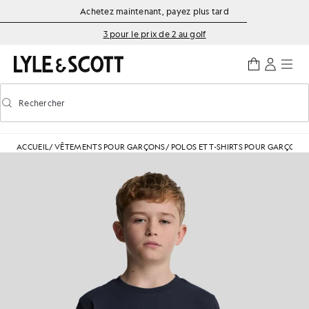
Aller directement au contenu principal
Informations sur l'accessibilité
Achetez maintenant, payez plus tard
3 pour le prix de 2 au golf
Rechercher
Rechercher
Activer/désactiver la recherche prédictive
ACCUEIL
/
VÊTEMENTS POUR GARÇONS
/
POLOS ET T-SHIRTS POUR GARÇONS