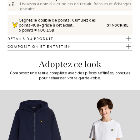
Livraison à domicile et points de retrait. Retours et échanges
gratuits.
Gagnez le double de points ! Cumulez des
points «
108
» grâce à cet achat.
S'INSCRIRE
6 points = 1,00 £GB
DÉTAILS DU PRODUIT
COMPOSITION ET ENTRETIEN
Adoptez ce look
Composez une tenue complète avec des pièces raffinées, conçues
pour rehausser votre garde-robe.