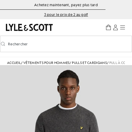
Aller directement au contenu principal
Informations sur l'accessibilité
Achetez maintenant, payez plus tard
3 pour le prix de 2 au golf
Rechercher
Rechercher
Activer/désactiver la recherche prédictive
ACCUEIL
/
VÊTEMENTS POUR HOMMES
/
PULLS ET CARDIGANS
/
PULL À COL 