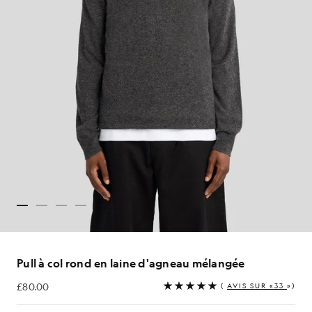
Pull à col rond en laine d'agneau mélangée
£80.00
(
AVIS SUR «33
»)
£80.00