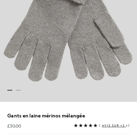
Gants en laine mérinos mélangée
£30.00
(
AVIS SUR «2
»)
£30.00