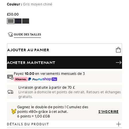
Couleur :
Gris moyen chiné
£30.00
GUIDE DES TAILLES
AJOUTER AU PANIER
ACHETER MAINTENANT
Payez
10.00
en versements mensuels de 3
Livraison gratuite à partir de 70 £
Livraison à domicile et points de retrait. Retours et échanges
gratuits.
Gagnez le double de points ! Cumulez des
points «
180
» grâce à cet achat.
S'INSCRIRE
6 points = 1,00 £GB
DÉTAILS DU PRODUIT