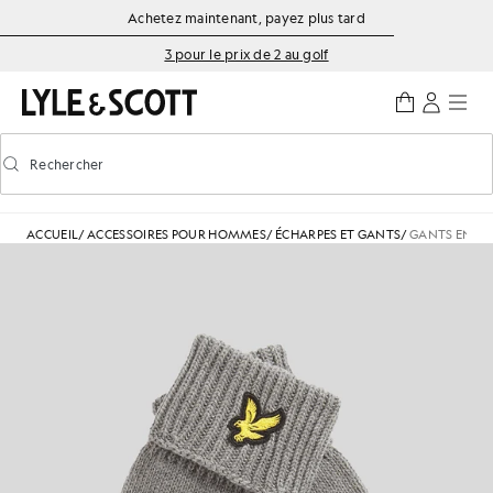
Aller directement au contenu principal
Informations sur l'accessibilité
Achetez maintenant, payez plus tard
3 pour le prix de 2 au golf
Rechercher
Rechercher
Activer/désactiver la recherche prédictive
ACCUEIL
/
ACCESSOIRES POUR HOMMES
/
ÉCHARPES ET GANTS
/
GANTS EN LA