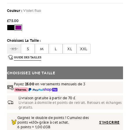
Couleur :
Violet fluo
£75.00
Choisissez La Taille :
XS
S
M
L
XL
XXL
GUIDE DES TAILLES
CHOISISSEZ UNE TAILLE
Payez
25.00
en versements mensuels de 3
Livraison gratuite à partir de 70 £
Livraison à domicile et points de retrait. Retours et échanges
gratuits.
Gagnez le double de points ! Cumulez des
points «
450
» grâce à cet achat.
S'INSCRIRE
6 points = 1,00 £GB