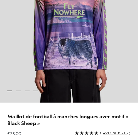
Maillot de football à manches longues avec motif «
Black Sheep »
£75.00
(
AVIS SUR «1
»)
£75.00