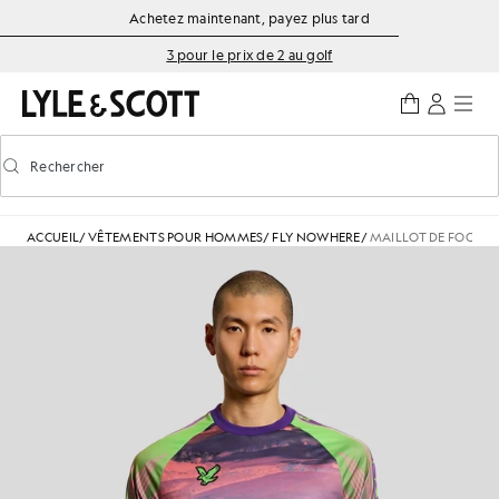
Aller directement au contenu principal
Informations sur l'accessibilité
Achetez maintenant, payez plus tard
3 pour le prix de 2 au golf
Rechercher
Rechercher
Activer/désactiver la recherche prédictive
ACCUEIL
/
VÊTEMENTS POUR HOMMES
/
FLY NOWHERE
/
MAILLOT DE FOOTBA