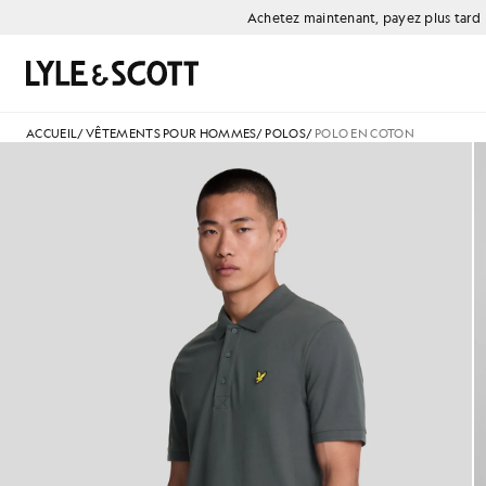
Aller directement au contenu principal
Informations sur l'accessibilité
Achetez maintenant, payez plus tard
Rechercher
ACCUEIL
/
VÊTEMENTS POUR HOMMES
/
POLOS
/
POLO EN COTON
Homme portant un polo en coto