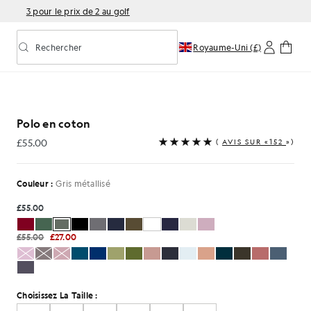
3 pour le prix de 2 au golf
Rechercher
Royaume-Uni (£)
Activer/désactiver la recherche prédictive
 couleur gris métallisé
Polo en coton
£55.00
(
AVIS SUR «152
»)
£55.00
Couleur :
Gris métallisé
£55.00
£55.00
£27.00
Choisissez La Taille :