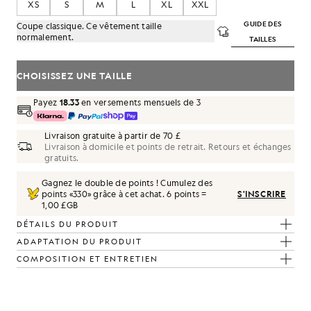
XS
S
M
L
XL
XXL
GUIDE DES
Coupe classique. Ce vêtement taille
normalement.
TAILLES
CHOISISSEZ UNE TAILLE
Payez
18.33
en versements mensuels de 3
Livraison gratuite à partir de 70 £
Livraison à domicile et points de retrait. Retours et échanges
gratuits.
Gagnez le double de points ! Cumulez des
points «
330
» grâce à cet achat.
6 points =
S'INSCRIRE
1,00 £GB
DÉTAILS DU PRODUIT
ADAPTATION DU PRODUIT
COMPOSITION ET ENTRETIEN