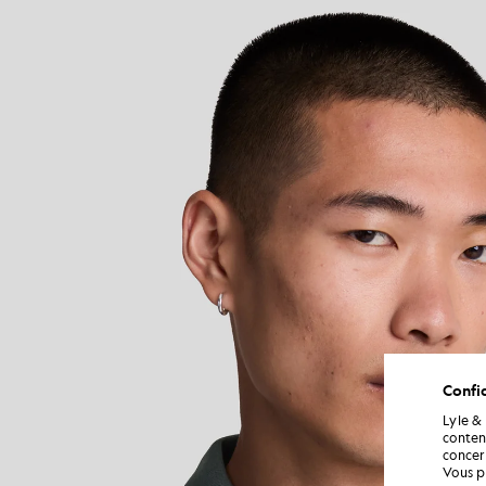
Confid
Lyle &
conten
concern
Vous p