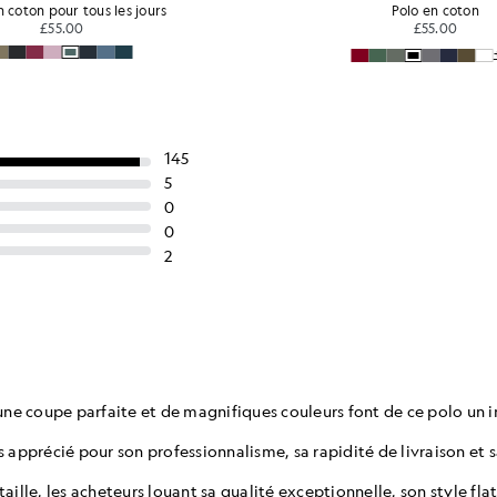
Polo en coton
Polo en c
£55.00
£55.0
+16