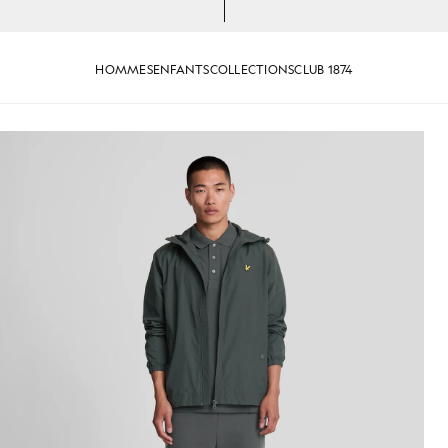
HOMMES
ENFANTS
COLLECTIONS
CLUB 1874
n couleur gris métallisé
Homme portant un polo en coton