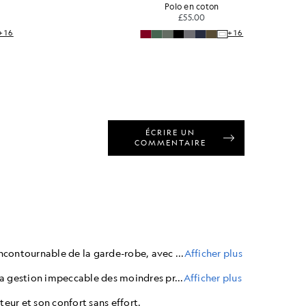
oton
Polo en coton pour tous les jours
0
£55.00
+16