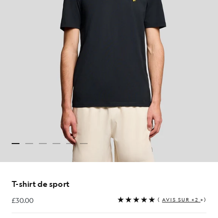
T-shirt de sport
£30.00
(
AVIS SUR «2
»)
£30.00