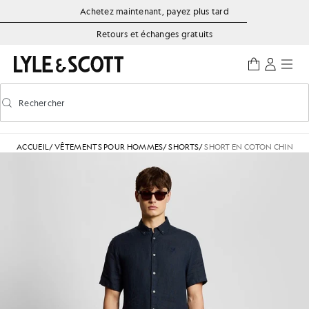
Aller directement au contenu principal
Informations sur l'accessibilité
Achetez maintenant, payez plus tard
Retours et échanges gratuits
Rechercher
Rechercher
Activer/désactiver la recherche prédictive
ACCUEIL
/
VÊTEMENTS POUR HOMMES
/
SHORTS
/
SHORT EN COTON CHINO U