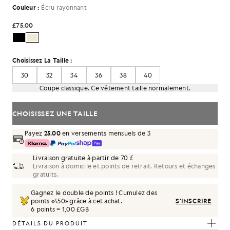
Couleur :
Écru rayonnant
£75.00
Choisissez La Taille :
30
32
34
36
38
40
Coupe classique. Ce vêtement taille normalement.
CHOISISSEZ UNE TAILLE
Payez
25.00
en versements mensuels de 3
Livraison gratuite à partir de 70 £
Livraison à domicile et points de retrait. Retours et échanges
gratuits.
Gagnez le double de points ! Cumulez des
points «
450
» grâce à cet achat.
S'INSCRIRE
6 points = 1,00 £GB
DÉTAILS DU PRODUIT