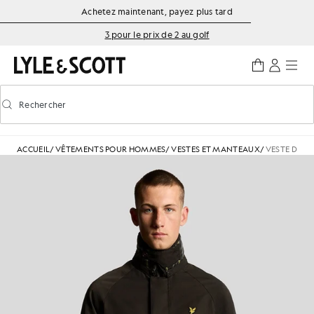
Aller directement au contenu principal
Informations sur l'accessibilité
Achetez maintenant, payez plus tard
3 pour le prix de 2 au golf
Rechercher
Rechercher
Activer/désactiver la recherche prédictive
ACCUEIL
/
VÊTEMENTS POUR HOMMES
/
VESTES ET MANTEAUX
/
VESTE DE C