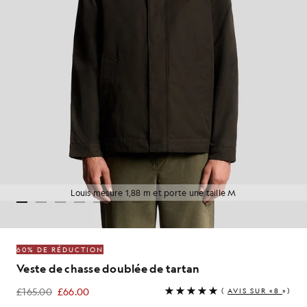
Louis mesure 1,88 m et porte une taille M
60% DE RÉDUCTION
Veste de chasse doublée de tartan
£165.00
£66.00
(
AVIS SUR «8
»)
£66.00