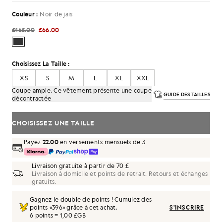
Couleur :
Noir de jais
£165.00
£66.00
Choisissez La Taille :
XS
S
M
L
XL
XXL
Coupe ample. Ce vêtement présente une coupe
GUIDE DES TAILLES
décontractée
CHOISISSEZ UNE TAILLE
Payez
22.00
en versements mensuels de 3
Livraison gratuite à partir de 70 £
Livraison à domicile et points de retrait. Retours et échanges
gratuits.
Gagnez le double de points ! Cumulez des
points «
396
» grâce à cet achat.
S'INSCRIRE
6 points = 1,00 £GB