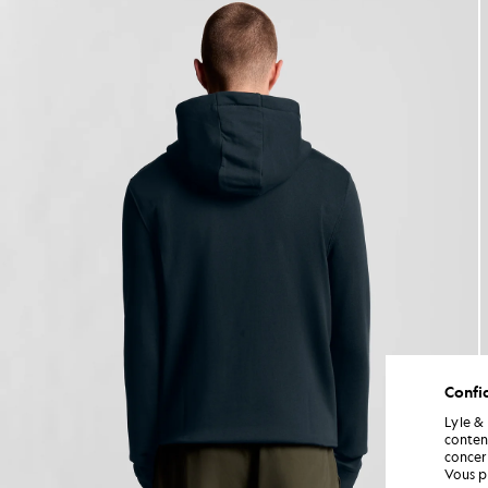
Confid
Lyle &
conten
concern
Vous p