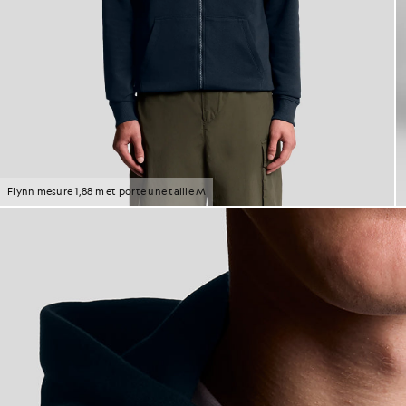
Flynn mesure 1,88 m et porte une taille M
H