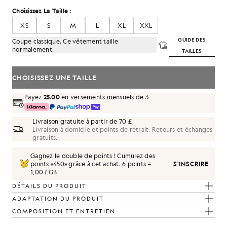
Choisissez La Taille :
XS
S
M
L
XL
XXL
GUIDE DES
Coupe classique. Ce vêtement taille
normalement.
TAILLES
CHOISISSEZ UNE TAILLE
Payez
25.00
en versements mensuels de 3
ture éclair intégrale, couleur bleu marine foncé
Livraison gratuite à partir de 70 £
Livraison à domicile et points de retrait. Retours et échanges
gratuits.
Gagnez le double de points ! Cumulez des
points «
450
» grâce à cet achat.
6 points =
S'INSCRIRE
1,00 £GB
DÉTAILS DU PRODUIT
ADAPTATION DU PRODUIT
COMPOSITION ET ENTRETIEN