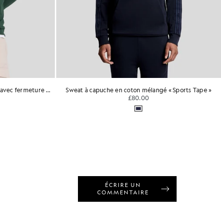
Sweat à capuche en coton Loopback avec fermeture éclair intégrale
Sweat à capuche en coton mélangé « Sports Tape »
£80.00