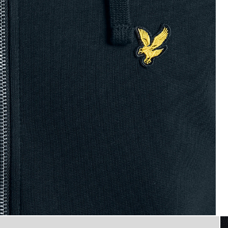
uche en coton Loopback à fermeture éclair intégrale, coul
Homme portant un sweat à capu