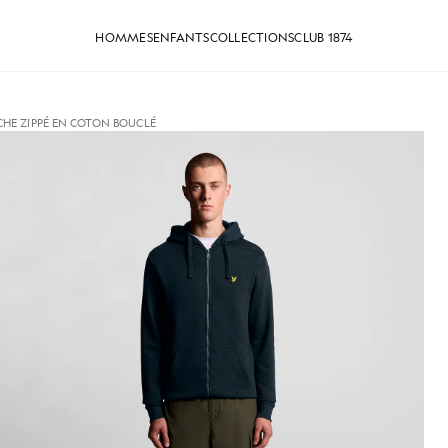
HOMMES
ENFANTS
COLLECTIONS
CLUB 1874
HE ZIPPÉ EN COTON BOUCLÉ
che en coton Loopback à fermeture éclair intégrale, coul
Homme portant un sweat à capuc