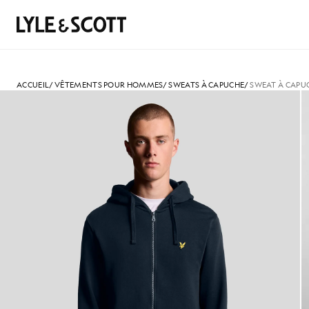
Aller directement au contenu principal
Informations sur l'accessibilité
Rechercher
ACCUEIL
/
VÊTEMENTS POUR HOMMES
/
SWEATS À CAPUCHE
/
SWEAT À CAPUC
Homme portant un sweat à capu