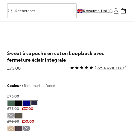
Rechercher
Royaume-Uni (£)
Activer/désactiver la recherche prédictive
eur bleu marine foncé
he en coton Loopback à fermeture éclair intégrale, couleu
Sweat à capuche en coton Loopback avec
fermeture éclair intégrale
£75.00
(
AVIS SUR «33
»)
£75.00
Couleur :
Bleu marine foncé
£75.00
£75.00
£37.00
£75.00
£30.00