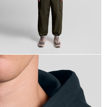
omme portant un sweat à capuche en coton Loopback à ferme