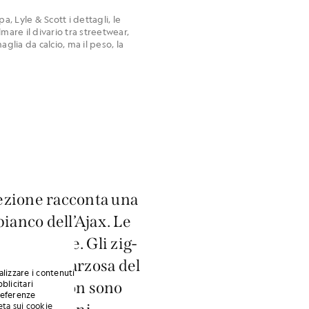
, Lyle & Scott i dettagli, le
lmare il divario tra streetwear,
glia da calcio, ma il peso, la
lezione racconta una
 bianco dell’Ajax. Le
 della Juve. Gli zig-
poca più sfarzosa del
alizzare i contenuti
i, sì, ma non sono
blicitari
preferenze
eta sui cookie