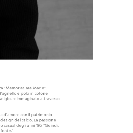
olata "Memories are Made".
 d'agnello e polo in cotone
l Belgio, reimmaginato attraverso
ria d'amore con il patrimonio
i design del calcio. La passione
 casual degli anni '80. "Quindi,
 fonte."