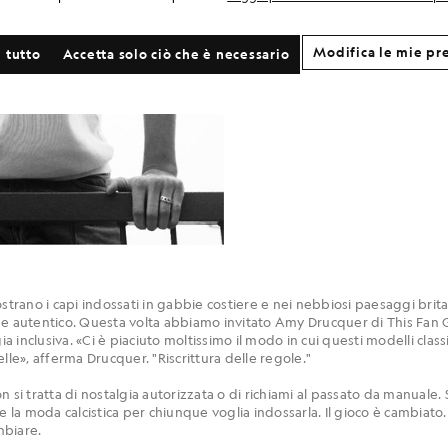
repliche. Sono
Un’espressione moder
Modifica le mie pr
 tutto
Accetta solo ciò che è necessario
remix in maglia di 
oggi ti fanno venir
no i capi indossati in gabbie costiere e nei nebbiosi paesaggi britannici
ri e autentico. Questa volta abbiamo invitato Amy Drucquer di This Fan G
ia inclusiva. «Ci è piaciuto moltissimo il modo in cui questi modelli class
lle», afferma Drucquer. "Riscrittura delle regole."
 si tratta di nostalgia autorizzata o di richiami al passato da manuale. S
e la moda calcistica per chiunque voglia indossarla. Il gioco è cambiato. 
mbiare.