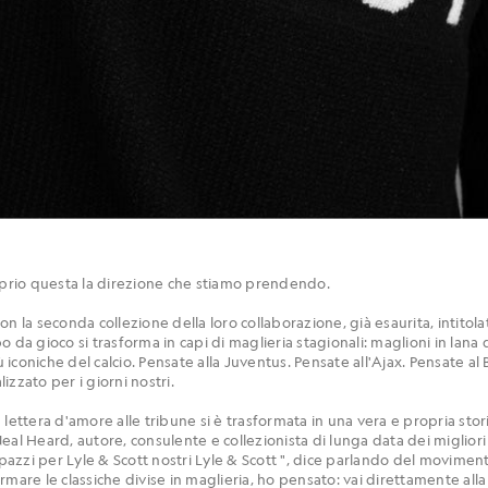
roprio questa la direzione che stiamo prendendo.
on la seconda collezione della loro collaborazione, già esaurita, intit
 da gioco si trasforma in capi di maglieria stagionali: maglioni in lana
iù iconiche del calcio. Pensate alla Juventus. Pensate all'Ajax. Pensate a
lizzato per i giorni nostri.
 lettera d'amore alle tribune si è trasformata in una vera e propria sto
è Neal Heard, autore, consulente e collezionista di lunga data dei miglior
zzi per Lyle & Scott nostri Lyle & Scott ", dice parlando del movimento
mare le classiche divise in maglieria, ho pensato: vai direttamente alla