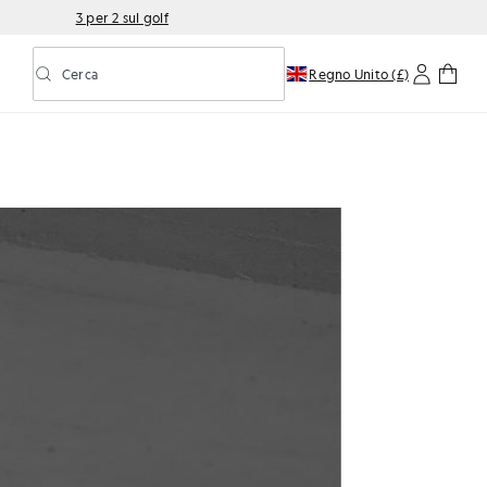
3 per 2 sul golf
Cerca
Regno Unito (£)
Attiva/disattiva la ricerca predittiva
.