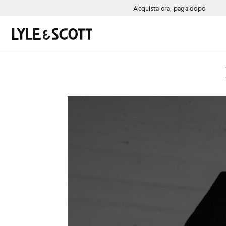
Vai al contenuto principale
Informazioni sull'accessibilità
Acquista ora, paga dopo
Cerca