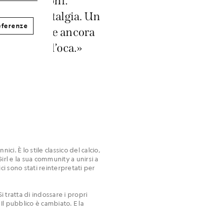
 reinvenzioni.
na di nostalgia. Un
eferenze
momenti che ancora
e la pelle d’oca.»
. È lo stile classico del calcio,
irl e la sua community a unirsi a
ici sono stati reinterpretati per
i tratta di indossare i propri
Il pubblico è cambiato. E la