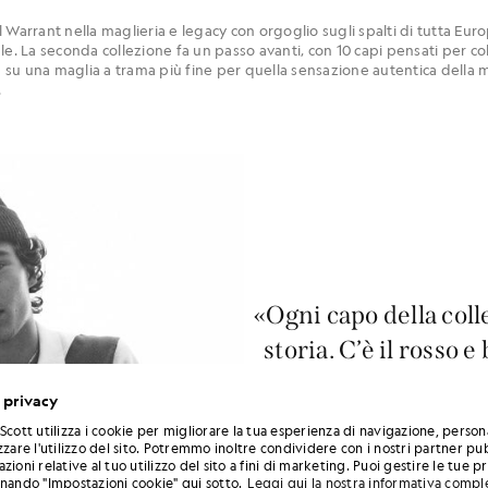
Warrant nella maglieria e legacy con orgoglio sugli spalti di tutta Europa
nale. La seconda collezione fa un passo avanti, con 10 capi pensati per co
a su una maglia a trama più fine per quella sensazione autentica della ma
.
«Ogni capo della col
storia. C’è il rosso e
strisce bianche e nere
 privacy
zag geometrici dell’e
Scott utilizza i cookie per migliorare la tua esperienza di navigazione, person
Belgio. Sono omagg
zzare l'utilizzo del sito. Potremmo inoltre condividere con i nostri partner pub
zioni relative al tuo utilizzo del sito a fini di marketing. Puoi gestire le tue 
onando "Impostazioni cookie" qui sotto.
Leggi qui la nostra informativa compl