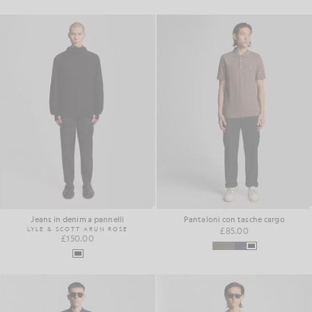
Jeans in denim a pannelli
Pantaloni con tasche cargo
LYLE & SCOTT ARUN ROSE
£85.00
£150.00