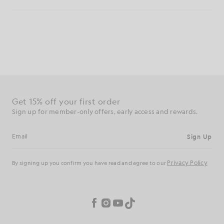
Ottieni uno sconto del 15% sul tuo primo ordine
Iscriviti per ricevere offerte riservate ai soci, accesso anticipato
e premi.
Iscriviti
Indirizzo e-mail
la
Informativa sulla
Iscrivendoti confermi di aver letto e accettato
nostra
privacy
Preferenze sui cookie
Facebook
Instagram
YouTube
TikTok