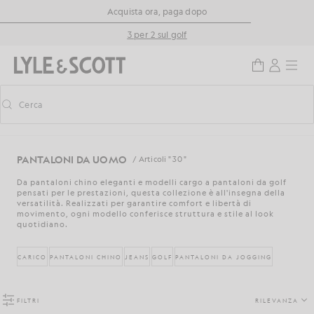
Vai al contenuto principale
Informazioni sull'accessibilità
Acquista ora, paga dopo
3 per 2 sul golf
Cerca
Cerca
Attiva/disattiva la ricerca predittiva
PANTALONI DA UOMO
/ Articoli " 30 "
Da pantaloni chino eleganti e modelli cargo a pantaloni da golf
pensati per le prestazioni, questa collezione è all'insegna della
versatilità. Realizzati per garantire comfort e libertà di
movimento, ogni modello conferisce struttura e stile al look
quotidiano.
CARICO
PANTALONI CHINO
JEANS
GOLF
PANTALONI DA JOGGING
FILTRI
RILEVANZA