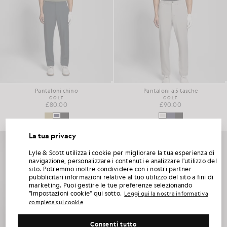
Pantaloni chino
Pantaloni a 5 tasche
GOLF
GOLF
£80.00
£90.00
La tua privacy
SBLOCCA IL 15% DI SCONTO SUL TUO
Lyle & Scott utilizza i cookie per migliorare la tua esperienza di
PRIMO ORDINE
navigazione, personalizzare i contenuti e analizzare l'utilizzo del
sito. Potremmo inoltre condividere con i nostri partner
pubblicitari informazioni relative al tuo utilizzo del sito a fini di
Iscriviti al Club Lyle & Scott e sarai il primo a scoprire le novità della nuova stagione, le
marketing. Puoi gestire le tue preferenze selezionando
collaborazioni e i saldi stagionali riservati ai soci, oltre a ricevere un esclusivo codice di
benvenuto con uno sconto del 15%.
"Impostazioni cookie" qui sotto.
Leggi qui la nostra informativa
completa sui cookie
Consenti tutto
Altre preferenze di comunicazione?