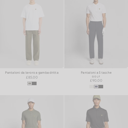
Pantaloni da lavoro a gamba dritta
Pantaloni a 5 tasche
£85.00
GOLF
£90.00