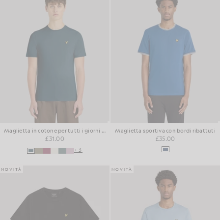
Maglietta in cotone per tutti i giorni con collo rotondo
Maglietta sportiva con bordi ribattuti
£31.00
£35.00
+3
NOVITÀ
NOVITÀ