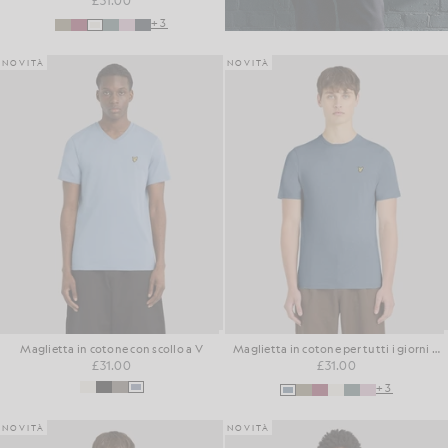
£31.00
+3
NOVITÀ
NOVITÀ
Maglietta in cotone con scollo a V
Maglietta in cotone per tutti i giorni con collo rotondo
£31.00
£31.00
+3
NOVITÀ
NOVITÀ