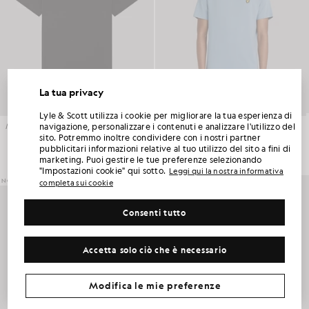
La tua privacy
SBLOCCA IL 15% DI SCONTO SUL TUO
Lyle & Scott utilizza i cookie per migliorare la tua esperienza di
PRIMO ORDINE
navigazione, personalizzare i contenuti e analizzare l'utilizzo del
Maglietta in cotone dal taglio squadrato
Maglietta sportiva
£35.00
£30.00
sito. Potremmo inoltre condividere con i nostri partner
pubblicitari informazioni relative al tuo utilizzo del sito a fini di
Iscriviti al Club Lyle & Scott e sarai il primo a scoprire le novità della nuova stagione, le
+5
marketing. Puoi gestire le tue preferenze selezionando
collaborazioni e i saldi stagionali riservati ai soci, oltre a ricevere un esclusivo codice di
benvenuto con uno sconto del 15%.
"Impostazioni cookie" qui sotto.
Leggi qui la nostra informativa
NOVITÀ
NOVITÀ
completa sui cookie
Consenti tutto
Altre preferenze di comunicazione?
Taglie forti
Abbigliamento per bambini
Golf
Accetta solo ciò che è necessario
RICHIEDI LA MIA OFFERTA
*Iscrivendoti, acconsenti a ricevere comunicazioni di marketing. Il tuo codice univoco può essere utilizzato online solo per due prodotti a prezzo pieno
e due prodotti in saldo estivo.
Informativa sulla privacy
e
Condizioni
.
Modifica le mie preferenze