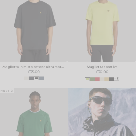
Maglietta in misto cotone ultra morbido
Maglietta sportiva
£35.00
£30.00
+5
NOVITÀ