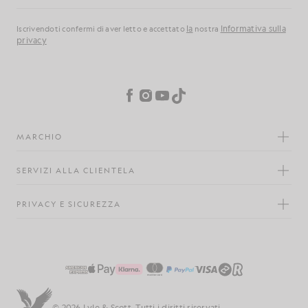
la
Informativa sulla
Iscrivendoti confermi di aver letto e accettato
nostra
privacy
Preferenze sui cookie
Facebook
Instagram
YouTube
TikTok
MARCHIO
SERVIZI ALLA CLIENTELA
PRIVACY E SICUREZZA
© 2026 Lyle & Scott. Tutti i diritti riservati.