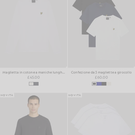
Maglietta in cotone a maniche lunghe dal taglio squadrato
Confezione da 3 magliette a girocollo
£45.00
£60.00
NOVITÀ
NOVITÀ