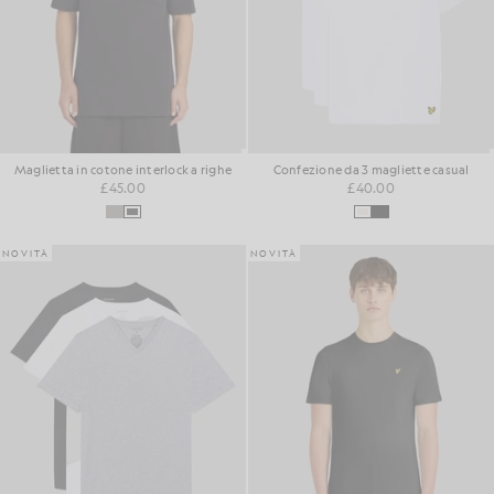
Maglietta in cotone interlock a righe
Confezione da 3 magliette casual
£45.00
£40.00
NOVITÀ
NOVITÀ