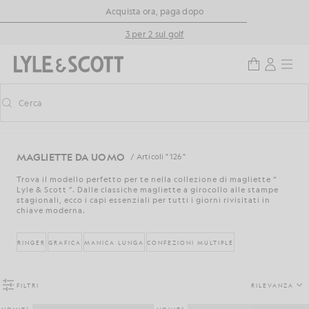
Vai al contenuto principale
Informazioni sull'accessibilità
Acquista ora, paga dopo
3 per 2 sul golf
Cerca
Cerca
Attiva/disattiva la ricerca predittiva
MAGLIETTE DA UOMO
/ Articoli " 126 "
Trova il modello perfetto per te nella collezione di magliette “
Lyle & Scott ”. Dalle classiche magliette a girocollo alle stampe
stagionali, ecco i capi essenziali per tutti i giorni rivisitati in
chiave moderna.
RINGER
GRAFICA
MANICA LUNGA
CONFEZIONI MULTIPLE
FILTRI
RILEVANZA