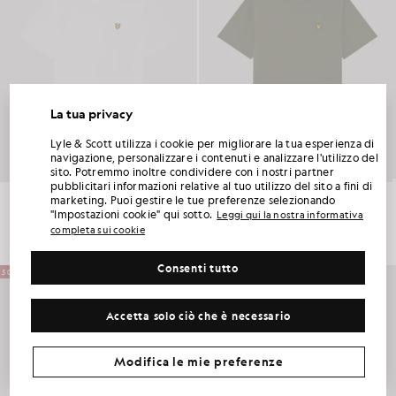
La tua privacy
SBLOCCA IL 15% DI SCONTO SUL TUO
Lyle & Scott utilizza i cookie per migliorare la tua esperienza di
PRIMO ORDINE
navigazione, personalizzare i contenuti e analizzare l'utilizzo del
sito. Potremmo inoltre condividere con i nostri partner
pubblicitari informazioni relative al tuo utilizzo del sito a fini di
Iscriviti al Club Lyle & Scott e sarai il primo a scoprire le novità della nuova stagione, le
Maglietta Sports Core
Maglietta Sports Core
marketing. Puoi gestire le tue preferenze selezionando
collaborazioni e i saldi stagionali riservati ai soci, oltre a ricevere un esclusivo codice di
ABBIGLIAMENTO PER BAMBINI
ABBIGLIAMENTO PER BAMBINI
benvenuto con uno sconto del 15%.
"Impostazioni cookie" qui sotto.
Leggi qui la nostra informativa
£22.00
£22.00
completa sui cookie
Consenti tutto
Altre preferenze di comunicazione?
50% DI SCONTO
Taglie forti
Abbigliamento per bambini
Golf
Accetta solo ciò che è necessario
RICHIEDI LA MIA OFFERTA
*Iscrivendoti, acconsenti a ricevere comunicazioni di marketing. Il tuo codice univoco può essere utilizzato online solo per due prodotti a prezzo pieno
e due prodotti in saldo estivo.
Informativa sulla privacy
e
Condizioni
.
Modifica le mie preferenze