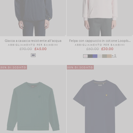
Giacca a casacca resistente all'acqua
Felpa con cappuccio in cotone Loopback
ABBIGLIAMENTO PER BAMBINI
ABBIGLIAMENTO PER BAMBINI
£90.00
£45.00
£60.00
£30.00
+5
50% DI SCONTO
50% DI SCONTO