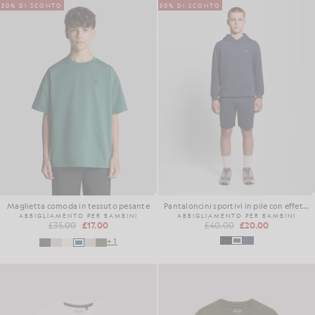
50% DI SCONTO
50% DI SCONTO
Maglietta comoda in tessuto pesante
Pantaloncini sportivi in pile con effetto "brushback"
ABBIGLIAMENTO PER BAMBINI
ABBIGLIAMENTO PER BAMBINI
£35.00
£17.00
£40.00
£20.00
+1