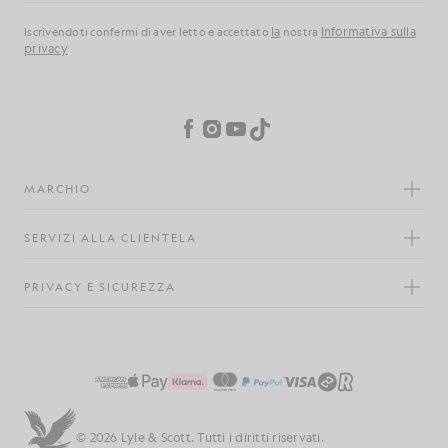
la
Informativa sulla
Iscrivendoti confermi di aver letto e accettato
nostra
privacy
Preferenze sui cookie
Facebook
Instagram
YouTube
TikTok
MARCHIO
SERVIZI ALLA CLIENTELA
PRIVACY E SICUREZZA
© 2026 Lyle & Scott. Tutti i diritti riservati.