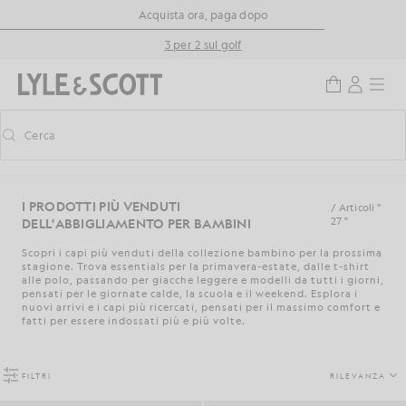
Vai al contenuto principale
Informazioni sull'accessibilità
Acquista ora, paga dopo
3 per 2 sul golf
Cerca
Cerca
Attiva/disattiva la ricerca predittiva
I PRODOTTI PIÙ VENDUTI
/ Articoli "
DELL'ABBIGLIAMENTO PER BAMBINI
27 "
Scopri i capi più venduti della collezione bambino per la prossima
stagione. Trova essentials per la primavera-estate, dalle t-shirt
alle polo, passando per giacche leggere e modelli da tutti i giorni,
pensati per le giornate calde, la scuola e il weekend. Esplora i
nuovi arrivi e i capi più ricercati, pensati per il massimo comfort e
fatti per essere indossati più e più volte.
FILTRI
RILEVANZA