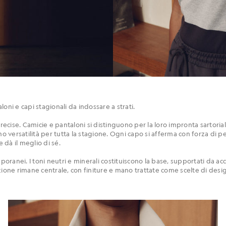
oni e capi stagionali da indossare a strati.
cise. Camicie e pantaloni si distinguono per la loro impronta sartorial
ono versatilità per tutta la stagione. Ogni capo si afferma con forza d
e dà il meglio di sé.
mporanei. I toni neutri e minerali costituiscono la base, supportati da a
azione rimane centrale, con finiture e mano trattate come scelte di des