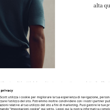
alta qu
lizzato, e l'identità del marchio si esprime attraverso dettagli raffinati e
tando su proporzioni, lavorazione e dettagli piuttosto che su loghi in 
 privacy
Scott utilizza i cookie per migliorare la tua esperienza di navigazione, person
ll'Art Nouveau scozzese, ne riprende i principi senza però riprodurne i 
zzare l'utilizzo del sito. Potremmo inoltre condividere con i nostri partner pub
ria struttura delle silhouette e nel modo in cui le texture vengono util
zioni relative al tuo utilizzo del sito a fini di marketing. Puoi gestire le tue 
nio culturale rivisitato con consapevolezza e tradotto in chiave conte
onando "Impostazioni cookie" qui sotto.
Leggi qui la nostra informativa compl