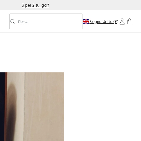
3 per 2 sul golf
Cerca
Regno Unito (£)
Attiva/disattiva la ricerca predittiva