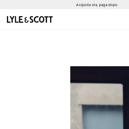
Vai al contenuto principale
Informazioni sull'accessibilità
Acquista ora, paga dopo
Cerca