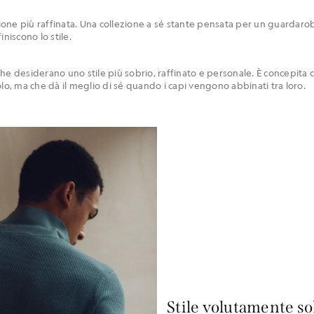
ne più raffinata. Una collezione a sé stante pensata per un guardaroba
niscono lo stile.
che desiderano uno stile più sobrio, raffinato e personale. È concepit
olo, ma che dà il meglio di sé quando i capi vengono abbinati tra loro.
Stile volutamente so