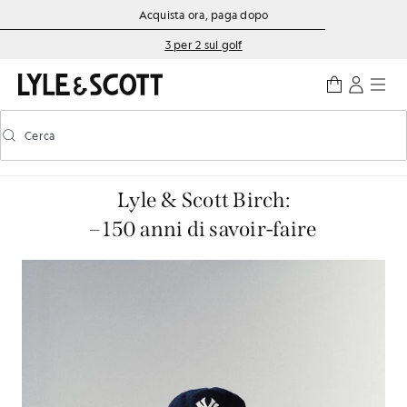
Vai al contenuto principale
Informazioni sull'accessibilità
Acquista ora, paga dopo
3 per 2 sul golf
Cerca
Cerca
Attiva/disattiva la ricerca predittiva
Lyle & Scott Birch:
– 150 anni di savoir-faire