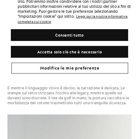
sito. Potremmo inoltre condividere con i nostri partner
pubblicitari informazioni relative al tuo utilizzo del sito a fini di
marketing. Puoi gestire le tue preferenze selezionando
"Impostazioni cookie" qui sotto.
Leggi qui la nostra informativa
completa sui cookie
Consenti tutto
Accetta solo ciò che è necessario
Ogni capo della capsule collection ha uno scopo ben preciso. Felpe e
t-shirt ricche di grafiche recano messaggi che vorrai sfoggiare. La
palette limitata, composta da blu navy, nero, grigio melange e
Modifica le mie preferenze
bianco, è ravvivata da dettagli inaspettati e caratteri tipografici
oversize. Si tratta di un guardaroba quotidiano di carattere:
comodo, funzionale e pensato per resistere alle mode.
E mentre il linguaggio visivo è deciso, la narrazione è delicata. Le
stampe sul retro strizzano l'occhio alla legacy, mentre quelle sul
davanti sono discrete. Il tee da golf in mano, la postura raccolta e la
morbidezza del cotone trasmettono tutti una tranquilla sicurezza.