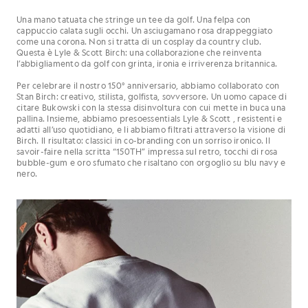
Una mano tatuata che stringe un tee da golf. Una felpa con
cappuccio calata sugli occhi. Un asciugamano rosa drappeggiato
come una corona. Non si tratta di un cosplay da country club.
Questa è Lyle & Scott Birch: una collaborazione che reinventa
l’abbigliamento da golf con grinta, ironia e irriverenza britannica.
Per celebrare il nostro 150° anniversario, abbiamo collaborato con
Stan Birch: creativo, stilista, golfista, sovversore. Un uomo capace di
citare Bukowski con la stessa disinvoltura con cui mette in buca una
pallina. Insieme, abbiamo presoessentials Lyle & Scott , resistenti e
adatti all’uso quotidiano, e li abbiamo filtrati attraverso la visione di
Birch. Il risultato: classici in co-branding con un sorriso ironico. Il
savoir-faire nella scritta “150TH” impressa sul retro, tocchi di rosa
bubble-gum e oro sfumato che risaltano con orgoglio su blu navy e
nero.