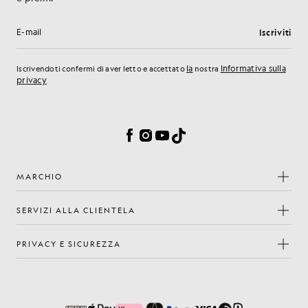
Iscriviti
Indirizzo e-mail
la
Informativa sulla
Iscrivendoti confermi di aver letto e accettato
nostra
privacy
Preferenze sui cookie
Facebook
Instagram
YouTube
TikTok
MARCHIO
SERVIZI ALLA CLIENTELA
PRIVACY E SICUREZZA