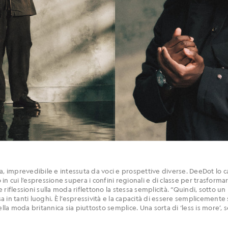
, imprevedibile e intessuta da voci e prospettive diverse. DeeDot lo capi
n cui l’espressione supera i confini regionali e di classe per trasformars
riflessioni sulla moda riflettono la stessa semplicità. “Quindi, sotto un
sa in tanti luoghi. È l’espressività e la capacità di essere semplicemente 
a moda britannica sia piuttosto semplice. Una sorta di ‘less is more’, 