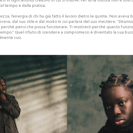
al tempo e dalla pratica.
zza, l’energia di chi ha già fatto il lavoro dietro le quinte. Non aveva 
oveva, dal suo stile e dal modo in cui parlava del suo mestiere. “Diranno
 perché pensi che possa funzionare. Ti mostrerò perché questo funzio
tempo.” Quel rifiuto di scendere a compromessi è diventato la sua bu
lmente suo.