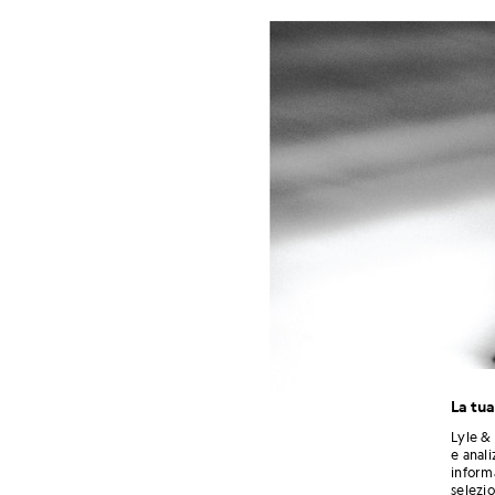
La tua
Lyle & 
e anali
informa
selezi