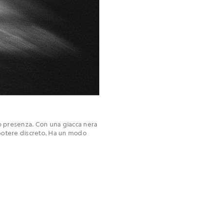
olo presenza. Con una giacca nera
n potere discreto. Ha un modo