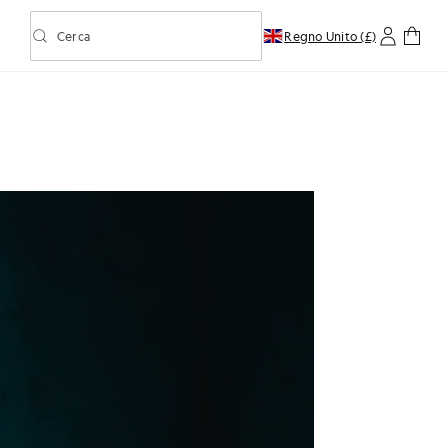
Cerca
Regno Unito (£)
Attiva/disattiva la ricerca predittiva