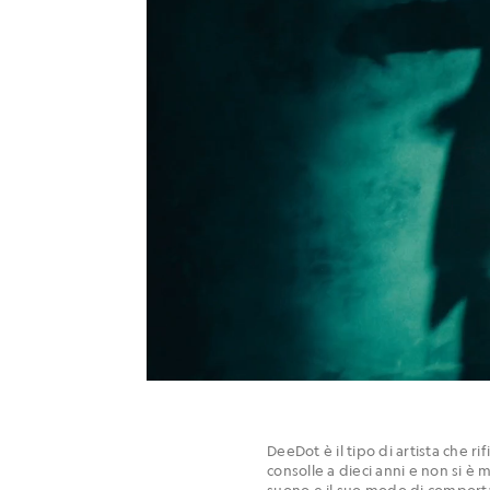
DeeDot è il tipo di artista che r
consolle a dieci anni e non si è
suono e il suo modo di comportars