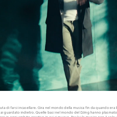
ifiuta di farsi incasellare. Gira nel mondo della musica fin da quando era
 mai guardato indietro. Quelle basi nel mondo del DJing hanno plasmato 
i in ogni ambito creativo in cui si muove. Per lui la musica non è solo u