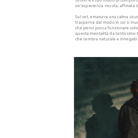
un'esperienza vissuta, affinata d
Sul set, emanava una calma sicure
traspariva dal modo in cui si mu
che pensi possa funzionare solo
questa mentalità da tantissimo 
che sembra naturale e innegabi