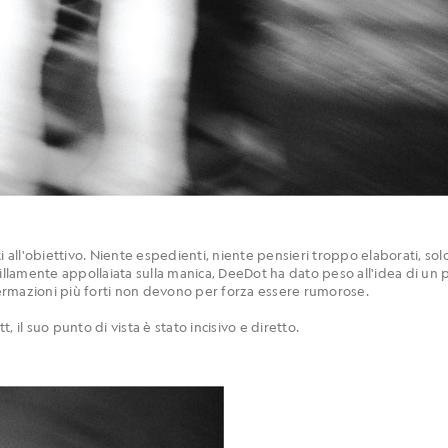
ti all'obiettivo. Niente espedienti, niente pensieri troppo elaborati, s
uillamente appollaiata sulla manica, DeeDot ha dato peso all'idea di u
ffermazioni più forti non devono per forza essere rumorose.
 il suo punto di vista è stato incisivo e diretto.