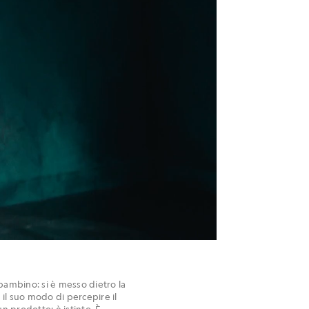
 bambino: si è messo dietro la
il suo modo di percepire il
n prodotto; è istinto. È