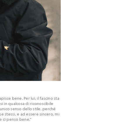
sce bene. Per lui, il fascino sta
i in qualcosa di riconoscibile
 unico senso dello stile, perché
se stessi, e ad essere sincero, mi
se ci penso bene.”