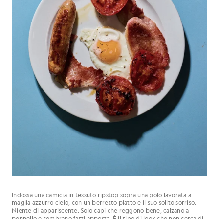
Indossa una camicia in tessuto ripstop sopra una polo lavorata a
maglia azzurro cielo, con un berretto piatto e il suo solito sorriso.
Niente di appariscente. Solo capi che reggono bene, calzano a
pennello e sembrano fatti apposta. È il tipo di look che non cerca di