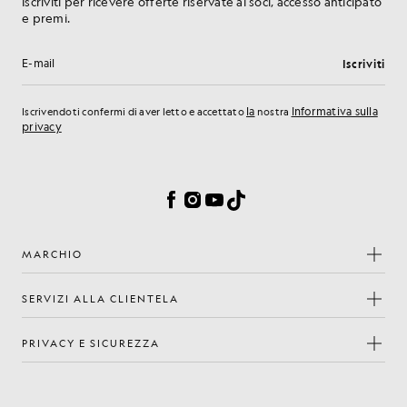
Iscriviti per ricevere offerte riservate ai soci, accesso anticipato
e premi.
Iscriviti
Indirizzo e-mail
la
Informativa sulla
Iscrivendoti confermi di aver letto e accettato
nostra
privacy
Preferenze sui cookie
Facebook
Instagram
YouTube
TikTok
MARCHIO
SERVIZI ALLA CLIENTELA
PRIVACY E SICUREZZA