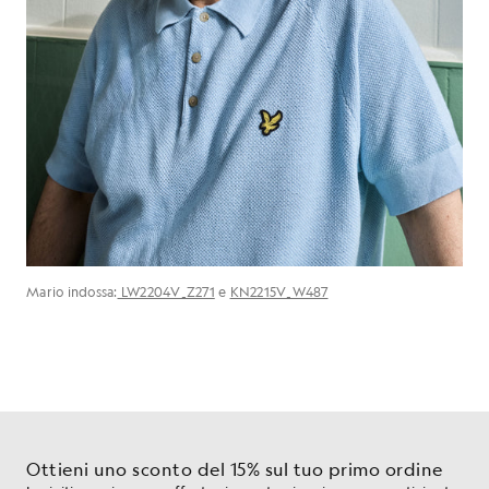
Mario indossa:
LW2204V_Z271
e
KN2215V_W487
Ottieni uno sconto del 15% sul tuo primo ordine