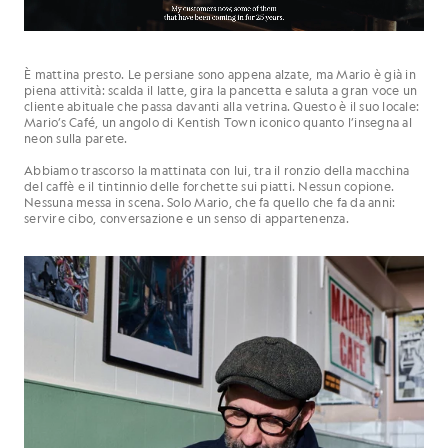
È mattina presto. Le persiane sono appena alzate, ma Mario è già in
piena attività: scalda il latte, gira la pancetta e saluta a gran voce un
cliente abituale che passa davanti alla vetrina. Questo è il suo locale:
Mario’s Café, un angolo di Kentish Town iconico quanto l’insegna al
neon sulla parete.
Abbiamo trascorso la mattinata con lui, tra il ronzio della macchina
del caffè e il tintinnio delle forchette sui piatti. Nessun copione.
Nessuna messa in scena. Solo Mario, che fa quello che fa da anni:
servire cibo, conversazione e un senso di appartenenza.