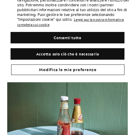
regge un turno di dieci ore ma che gli sta ancora bene quando dopo
sito. Potremmo inoltre condividere con i nostri partner
va a prendersi una birra. La Lyle & Scott che indossa trasmette la
pubblicitari informazioni relative al tuo utilizzo del sito a fini di
stessa energia: resistente, familiare, sobriamente elegante.
marketing. Puoi gestire le tue preferenze selezionando
"Impostazioni cookie" qui sotto.
Leggi qui la nostra informativa
Ed è proprio questo il punto. Lo stile non nasce sempre dalla
completa sui cookie
reinvenzione. A volte è una questione di coerenza. Di maestria. Di
presenza. Di orgoglio. Mario non sta cercando di essere qualcun
Consenti tutto
altro. Non ne ha bisogno. Ha già costruito qualcosa di significativo. E
questo, di per sé, è senza tempo.
Accetta solo ciò che è necessario
Modifica le mie preferenze