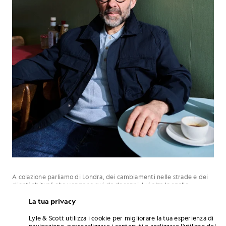
A colazione parliamo di Londra, dei cambiamenti nelle strade e dei
clienti abituali che vengono qui da decenni. Lui alza le spalle,
sorridendo. «Basta continuare a farsi vedere. È già metà del lavoro
La tua privacy
fatto.»
Questo spirito traspare chiaramente anche dal modo in cui Mario si
Lyle & Scott utilizza i cookie per migliorare la tua esperienza di
veste. Funzionale, affidabile, classico. Il tipo di abbigliamento che
navigazione, personalizzare i contenuti e analizzare l'utilizzo del