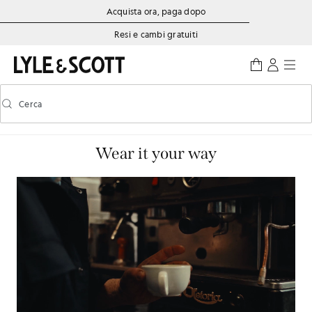
Vai al contenuto principale
Informazioni sull'accessibilità
Acquista ora, paga dopo
Resi e cambi gratuiti
Cerca
Cerca
Attiva/disattiva la ricerca predittiva
Wear it your way