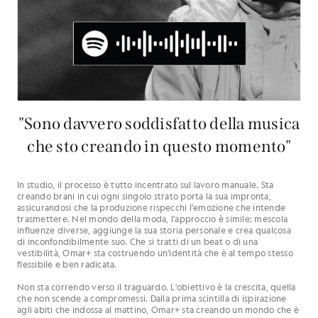
"Sono davvero soddisfatto della musica
che sto creando in questo momento"
In studio, il processo è tutto incentrato sul lavoro manuale. Sta
creando brani in cui ogni singolo strato porta la sua impronta,
assicurandosi che la produzione rispecchi l'emozione che intende
trasmettere. Nel mondo della moda, l'approccio è simile: mescola
influenze diverse, aggiunge la sua storia personale e crea qualcosa
di inconfondibilmente suo. Che si tratti di un beat o di una
vestibilità, Omar+ sta costruendo un'identità che è al tempo stesso
flessibile e ben radicata.
Non sta correndo verso il traguardo. L'obiettivo è la crescita, quella
che non scende a compromessi. Dalla prima scintilla di ispirazione
agli abiti che indossa al mattino, Omar+ sta creando un mondo che è