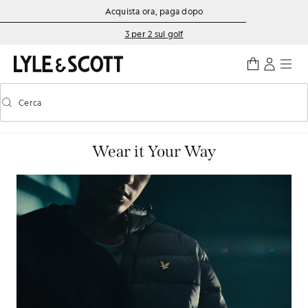
Vai al contenuto principale
Informazioni sull'accessibilità
Acquista ora, paga dopo
3 per 2 sul golf
Cerca
Cerca
Attiva/disattiva la ricerca predittiva
Wear it Your Way