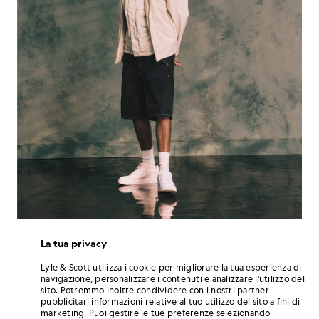
La tua privacy
Dal punto di vista musicale, Omar+ è in un ottimo momento. «Sono
Lyle & Scott utilizza i cookie per migliorare la tua esperienza di
davvero soddisfatto della musica che sto creando in questo
navigazione, personalizzare i contenuti e analizzare l'utilizzo del
periodo», afferma con tono deciso, ma con una scintilla negli occhi
sito. Potremmo inoltre condividere con i nostri partner
che lascia intendere che non ha affatto finito. I concerti dal vivo sono
pubblicitari informazioni relative al tuo utilizzo del sito a fini di
diventati un momento clou, un’occasione per mettere alla prova
marketing. Puoi gestire le tue preferenze selezionando
quell’equilibrio tra la precisione in studio e l’energia grezza del