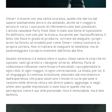
Omar+ si muove con una calma sicurezza, quella che deriva dal
sapere esattamente dove si sta andando, anche se il viaggio è
ancora in corso. I suoi punti di riferimento sono ben ponderati.
L'artista canadese Party Next Door è stato una fonte di ispirazione
fin dall'inizio, non solo per la musica, ma anche per l'autosufficienza. Il
fatto che fosse in grado di produrre, scrivere ed eseguire i propri
lavori ha fornito un modello per come Omar+ voleva costruire la
propria carriera. Non si trattava di inseguire le tendenze, ma di
padroneggiare il proprio mestiere dall'inizio alla fine.
Questo interesse si è esteso oltre il suono. «Sono tante le cose che mi
ispirano, tanti gli artisti e i designer diversi», afferma. Parla di
collezionare influenze come fossero francobolli, raccogliendole in
ogni città, in ogni viaggio, in ogni conversazione. La moda, per lui, è
un linguaggio in continua evoluzione, plasmato dal movimento e
dall’esperienza. «Mi piace osservare il modo in cui le persone si
vestono nelle diverse città e nei diversi paesi», aggiunge, e negli
ultimi anni quelle impressioni si sono fuse in quello che ora
percepisce come il suo stile personale. Non è immutabile, ma è ben
definito.