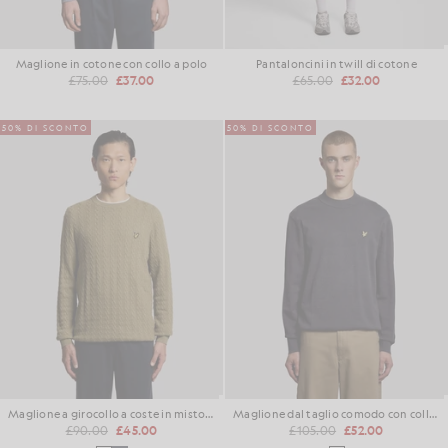
Maglione in cotone con collo a polo
Pantaloncini in twill di cotone
£75.00
£37.00
£65.00
£32.00
50% DI SCONTO
50% DI SCONTO
Maglione a girocollo a coste in misto lino
Maglione dal taglio comodo con collo alto
£90.00
£45.00
£105.00
£52.00