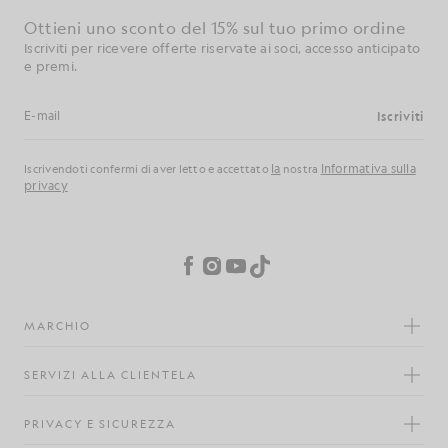
Ottieni uno sconto del 15% sul tuo primo ordine
Iscriviti per ricevere offerte riservate ai soci, accesso anticipato
e premi.
Iscriviti
Indirizzo e-mail
la
Informativa sulla
Iscrivendoti confermi di aver letto e accettato
nostra
privacy
Preferenze sui cookie
Facebook
Instagram
YouTube
TikTok
MARCHIO
SERVIZI ALLA CLIENTELA
PRIVACY E SICUREZZA