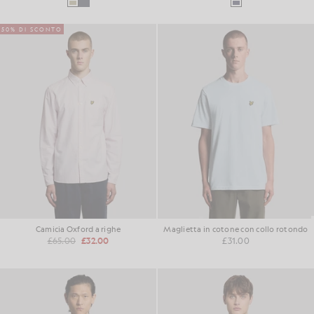
50% DI SCONTO
Camicia Oxford a righe
Maglietta in cotone con collo rotondo
£65.00
£32.00
£31.00