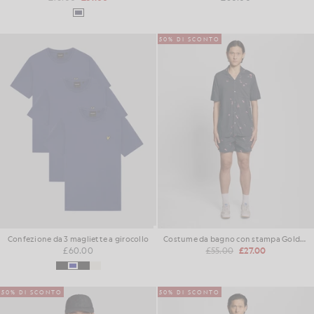
50% DI SCONTO
Confezione da 3 magliette a girocollo
Costume da bagno con stampa Goldfish
£60.00
£55.00
£27.00
50% DI SCONTO
50% DI SCONTO