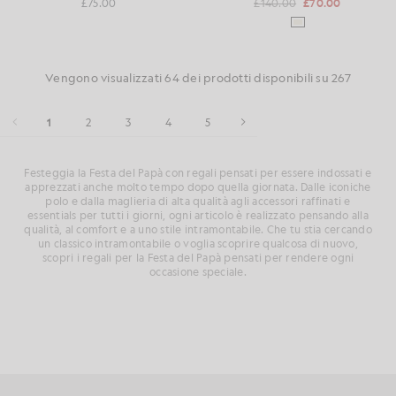
£75.00
£140.00
£70.00
Vengono visualizzati 64 dei prodotti disponibili su 267
1
2
3
4
5
Festeggia la Festa del Papà con regali pensati per essere indossati e
apprezzati anche molto tempo dopo quella giornata. Dalle iconiche
polo e dalla maglieria di alta qualità agli accessori raffinati e
essentials per tutti i giorni, ogni articolo è realizzato pensando alla
qualità, al comfort e a uno stile intramontabile. Che tu stia cercando
un classico intramontabile o voglia scoprire qualcosa di nuovo,
scopri i regali per la Festa del Papà pensati per rendere ogni
occasione speciale.