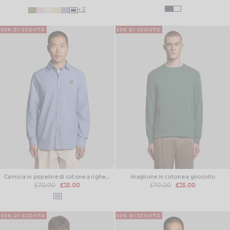
+3
50% DI SCONTO
50% DI SCONTO
Camicia in popeline di cotone a righe doppie
Maglione in cotone a girocollo
£70.00
£35.00
£70.00
£35.00
50% DI SCONTO
50% DI SCONTO