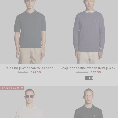
Polo a maglia fine con collo aperto
Maglione a collo rotondo in maglia a coste
£95.00
£47.00
£105.00
£52.00
50% DI SCONTO