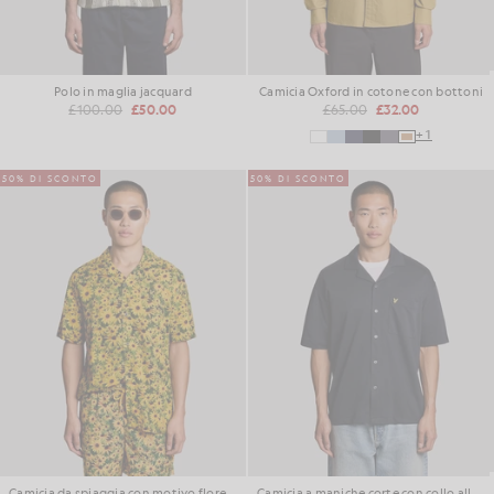
Polo in maglia jacquard
Camicia Oxford in cotone con bottoni
£100.00
£50.00
£65.00
£32.00
+1
50% DI SCONTO
50% DI SCONTO
Camicia da spiaggia con motivo floreale
Camicia a maniche corte con collo alla francese