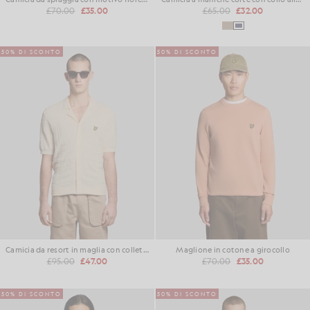
£70.00
£35.00
£65.00
£32.00
50% DI SCONTO
50% DI SCONTO
Camicia da resort in maglia con colletto Revere
Maglione in cotone a girocollo
£95.00
£47.00
£70.00
£35.00
50% DI SCONTO
50% DI SCONTO