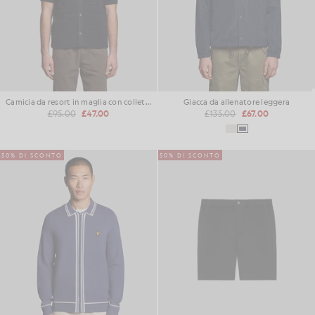
Camicia da resort in maglia con colletto Revere
Giacca da allenatore leggera
£95.00
£47.00
£135.00
£67.00
50% DI SCONTO
50% DI SCONTO