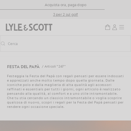
Vai al contenuto principale
Informazioni sull'accessibilità
Acquista ora, paga dopo
3 per 2 sul golf
Cerca
Cerca
Attiva/disattiva la ricerca predittiva
FESTA DEL PAPÀ
/ Articoli " 267 "
Festeggia la Festa del Papà con regali pensati per essere indossati
e apprezzati anche molto tempo dopo quella giornata. Dalle
iconiche polo e dalla maglieria di alta qualità agli accessori
raffinati e essentials per tutti i giorni, ogni articolo è realizzato
pensando alla qualità, al comfort e a uno stile intramontabile.
Che tu stia cercando un classico intramontabile o voglia scoprire
qualcosa di nuovo, scopri i regali per la Festa del Papà pensati per
rendere ogni occasione speciale.