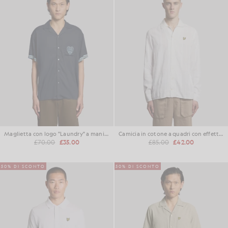
Maglietta con logo "Laundry" a maniche corte
Camicia in cotone a quadri con effetto testurizzato
£70.00
£35.00
£85.00
£42.00
50% DI SCONTO
50% DI SCONTO