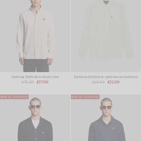
Camicia Oxford in misto lino
Camicia Oxford in cotone con bottoni
£75.00
£37.00
£65.00
£32.00
50% DI SCONTO
50% DI SCONTO