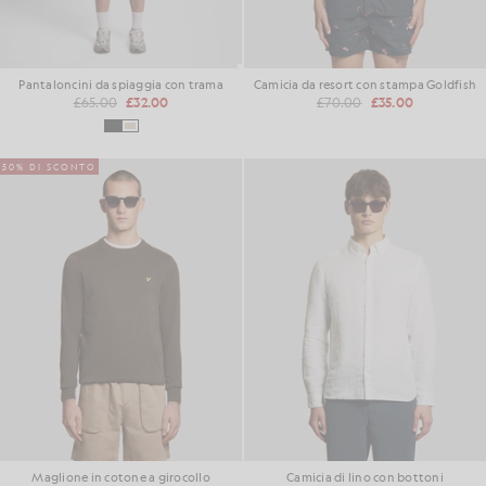
Pantaloncini da spiaggia con trama
Camicia da resort con stampa Goldfish
£65.00
£32.00
£70.00
£35.00
50% DI SCONTO
Maglione in cotone a girocollo
Camicia di lino con bottoni