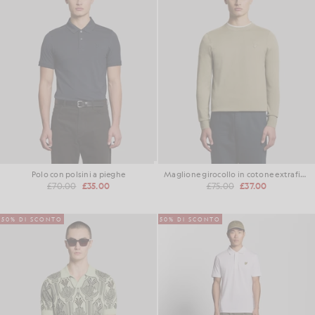
Polo con polsini a pieghe
Maglione girocollo in cotone extrafine
£70.00
£35.00
£75.00
£37.00
50% DI SCONTO
50% DI SCONTO