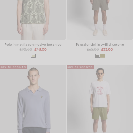
Polo in maglia con motivo botanico
Pantaloncini in twill di cotone
£90.00
£45.00
£65.00
£32.00
50% DI SCONTO
50% DI SCONTO