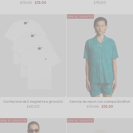
£70.00
£35.00
£95.00
50% DI SCONTO
Confezione da 3 magliette a girocollo
Camicia da resort con stampa Goldfish
£60.00
£70.00
£35.00
50% DI SCONTO
50% DI SCONTO