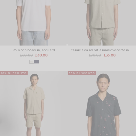
Polo con bordi in jacquard
Camicia da resort a maniche corte in tessuto stropicciato
£60.00
£30.00
£70.00
£35.00
50% DI SCONTO
50% DI SCONTO