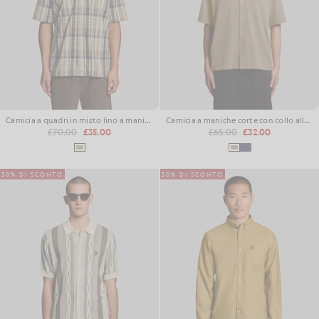
Camicia a quadri in misto lino a maniche corte
Camicia a maniche corte con collo alla francese
£70.00
£35.00
£65.00
£32.00
50% DI SCONTO
50% DI SCONTO