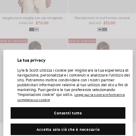
Maglione in maglia con zip integrale e bordi a punto elastico
Pantaloncini in twill misto cotone
£140.00
£70.00
£65.00
£32.00
50% DI SCONTO
50% DI SCONTO
La tua privacy
SBLOCCA IL 15% DI SCONTO SUL TUO
Lyle & Scott utilizza i cookie per migliorare la tua esperienza di
PRIMO ORDINE
navigazione, personalizzare i contenuti e analizzare l'utilizzo del
sito. Potremmo inoltre condividere con i nostri partner
pubblicitari informazioni relative al tuo utilizzo del sito a fini di
Iscriviti al Club Lyle & Scott e sarai il primo a scoprire le novità della nuova stagione, le
marketing. Puoi gestire le tue preferenze selezionando
collaborazioni e i saldi stagionali riservati ai soci, oltre a ricevere un esclusivo codice di
benvenuto con uno sconto del 15%.
"Impostazioni cookie" qui sotto.
Leggi qui la nostra informativa
completa sui cookie
Consenti tutto
Altre preferenze di comunicazione?
Taglie forti
Abbigliamento per bambini
Golf
Polo a maglia fine con collo aperto
Camicia in popeline con colletto Revere
Accetta solo ciò che è necessario
RICHIEDI LA MIA OFFERTA
£90.00
£45.00
£70.00
£35.00