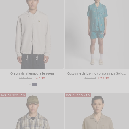
Giacca da allenatore leggera
Costume da bagno con stampa Goldfish
£135.00
£67.00
£55.00
£27.00
50% DI SCONTO
50% DI SCONTO