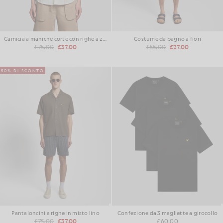
Camicia a maniche corte con righe a zig zag
Costume da bagno a fiori
£75.00
£37.00
£55.00
£27.00
50% DI SCONTO
Pantaloncini a righe in misto lino
Confezione da 3 magliette a girocollo
£75.00
£37.00
£60.00