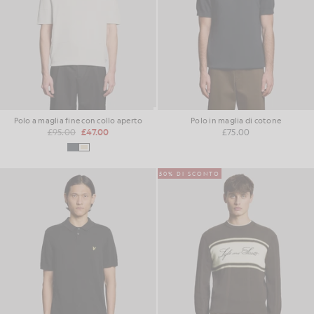
Polo a maglia fine con collo aperto
Polo in maglia di cotone
£95.00
£47.00
£75.00
50% DI SCONTO