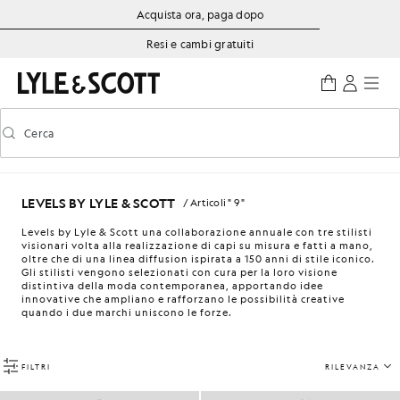
Vai al contenuto principale
Informazioni sull'accessibilità
Acquista ora, paga dopo
Resi e cambi gratuiti
Cerca
Cerca
Attiva/disattiva la ricerca predittiva
LEVELS BY LYLE & SCOTT
/ Articoli " 9 "
Levels by Lyle & Scott una collaborazione annuale con tre stilisti
visionari volta alla realizzazione di capi su misura e fatti a mano,
oltre che di una linea diffusion ispirata a 150 anni di stile iconico.
Gli stilisti vengono selezionati con cura per la loro visione
distintiva della moda contemporanea, apportando idee
innovative che ampliano e rafforzano le possibilità creative
quando i due marchi uniscono le forze.
FILTRI
RILEVANZA