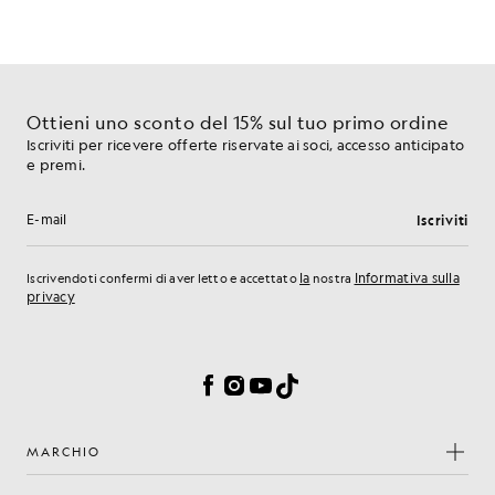
Ottieni uno sconto del 15% sul tuo primo ordine
Iscriviti per ricevere offerte riservate ai soci, accesso anticipato
e premi.
Iscriviti
Indirizzo e-mail
la
Informativa sulla
Iscrivendoti confermi di aver letto e accettato
nostra
privacy
Preferenze sui cookie
Facebook
Instagram
YouTube
TikTok
MARCHIO