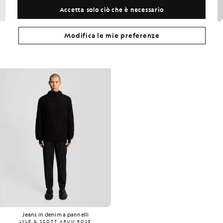
Accetta solo ciò che è necessario
Cappello da cacciatore
Borsa tote in denim
Modifica le mie preferenze
LYLE & SCOTT GEORGINA HUNT
LYLE & SCOTT ESME MARSH
£22.00
£8.00
£85.00
Jeans in denim a pannelli
LYLE & SCOTT ARUN ROSE