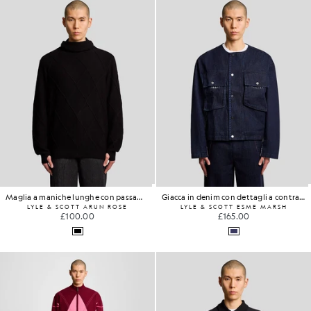
Maglia a maniche lunghe con passamontagna
Giacca in denim con dettagli a contrasto
LYLE & SCOTT ARUN ROSE
LYLE & SCOTT ESME MARSH
£100.00
£165.00