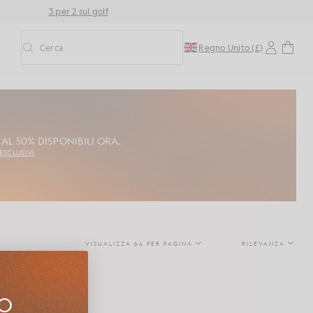
3 per 2 sul golf
Cerca
Regno Unito (£)
Attiva/disattiva la ricerca predittiva
AL 50% DISPONIBILI ORA.
 ESCLUSIVI
VISUALIZZA 64 PER PAGINA
RILEVANZA
UO