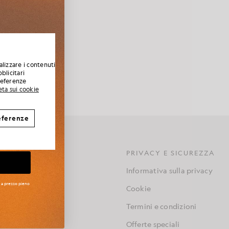
agione, le
rds of Condor
 codice di
a questa
mpi da golf del
alizzare i contenuti
ntramontabili
blicitari
preferenze
ciate dal sole.
eta sui cookie
eferenze
PRIVACY E SICUREZZA
Informativa sulla privacy
amma
i a prezzo pieno
Cookie
Termini e condizioni
e
Offerte speciali
 mio