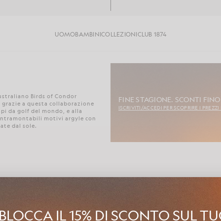
UOMO
BAMBINI
COLLEZIONI
CLUB 1874
australiano Birds of Condor
FINE STAGIONE. SCONTI FINO 
 grazie a questa collaborazione
ISCRIVITI/ACCEDI PER SCOPRIRE I PREZZI
pi da golf del mondo, e alla
 intramontabili motivi argyle con
ate dal sole.
Spiacenti, nessun prodotto trovato. Riprova.
BLOCCA IL 15% DI SCONTO SUL T