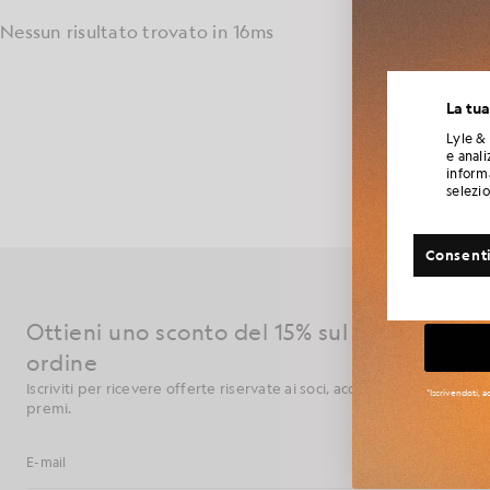
Nessun risultato trovato in 16ms
Iscriviti
All’insegna 
La tua
collabora
unirann
collaborazione
Lyle & 
mondo, e all
e anali
informa
motivi argyle 
selezi
Altre 
Consenti
Tag
Ottieni uno sconto del 15% sul tuo primo
ordine
Iscriviti per ricevere offerte riservate ai soci, accesso anticipato e
*Iscrivendoti, 
premi.
Iscriviti
Indirizzo e-mail