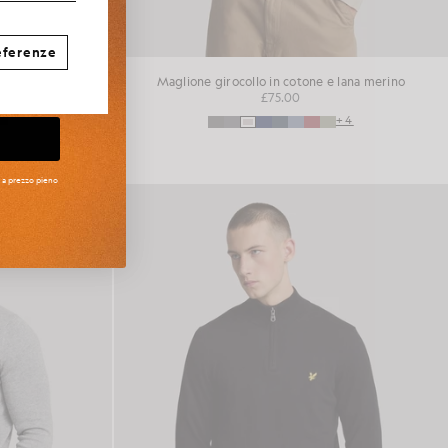
eferenze
ocollo
Maglione girocollo in cotone e lana merino
£75.00
+4
i a prezzo pieno