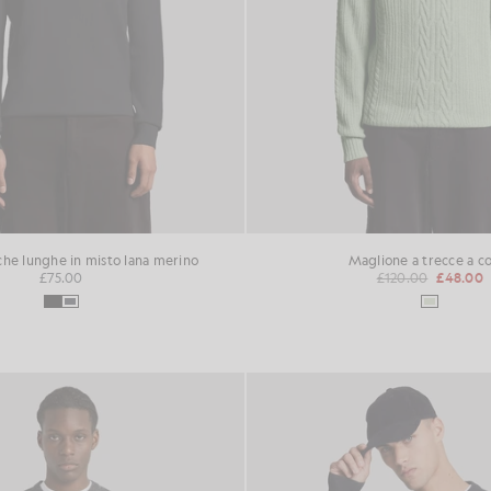
che lunghe in misto lana merino
Maglione a trecce a c
£75.00
£120.00
£48.00