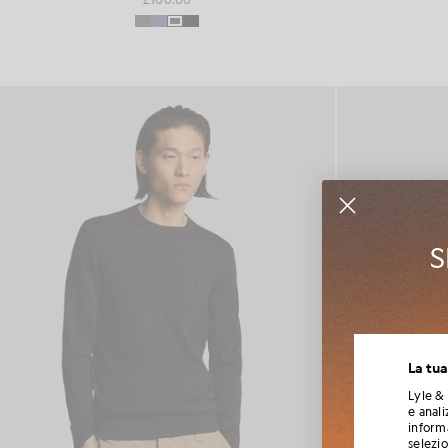
S
Iscriviti
La tua
collabora
Lyle & 
e anali
informa
selezi