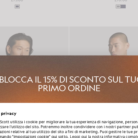
BLOCCA IL 15% DI SCONTO SUL T
PRIMO ORDINE
 al Club Lyle & Scott e sarai il primo a scoprire le novità della nuova st
 privacy
zioni e i saldi stagionali riservati ai soci, oltre a ricevere un esclusivo
benvenuto con uno sconto del 15%.
Scott utilizza i cookie per migliorare la tua esperienza di navigazione, person
zzare l'utilizzo del sito. Potremmo inoltre condividere con i nostri partner pub
zioni relative al tuo utilizzo del sito a fini di marketing. Puoi gestire le tue 
onando "Impostazioni cookie" qui sotto.
Leggi qui la nostra informativa compl