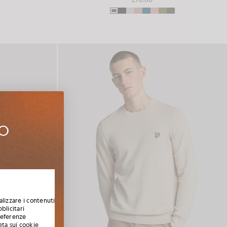
UO
agione, le
 codice di
alizzare i contenuti
blicitari
preferenze
eta sui cookie