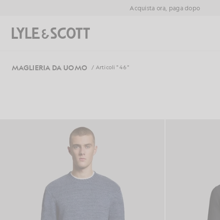
Vai al contenuto principale
Informazioni sull'accessibilità
Acquista ora, paga dopo
Cerca
MAGLIERIA DA UOMO
/ Articoli " 46 "