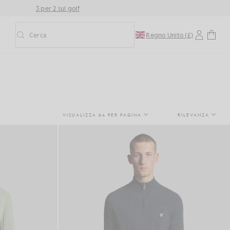
3 per 2 sul golf
Cerca
Regno Unito (£)
Attiva/disattiva la ricerca predittiva
VISUALIZZA 64 PER PAGINA
RILEVANZA