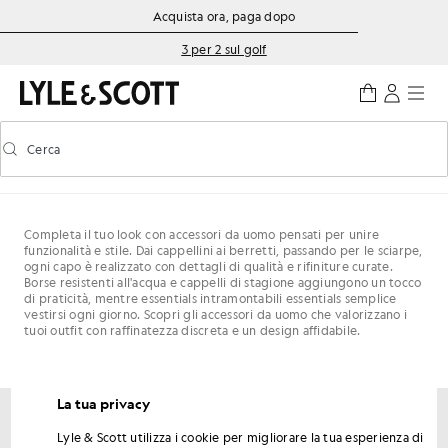
Vai al contenuto principale
Informazioni sull'accessibilità
Acquista ora, paga dopo
3 per 2 sul golf
Cerca
Cerca
Attiva/disattiva la ricerca predittiva
Completa il tuo look con accessori da uomo pensati per unire
funzionalità e stile. Dai cappellini ai berretti, passando per le sciarpe,
ogni capo è realizzato con dettagli di qualità e rifiniture curate.
Borse resistenti all'acqua e cappelli di stagione aggiungono un tocco
di praticità, mentre essentials intramontabili essentials semplice
vestirsi ogni giorno. Scopri gli accessori da uomo che valorizzano i
tuoi outfit con raffinatezza discreta e un design affidabile.
La tua privacy
Lyle & Scott utilizza i cookie per migliorare la tua esperienza di
Ottieni uno sconto del 15% sul tuo primo ordine