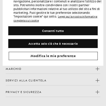
navigazione, personalizzare i contenuti e analizzare l'utilizzo del
Iscriviti per ricevere offerte riservate ai soci, accesso anticipato
sito. Potremmo inoltre condividere con i nostri partner
e premi.
pubblicitari informazioni relative al tuo utilizzo del sito a fini di
marketing. Puoi gestire le tue preferenze selezionando
"Impostazioni cookie" qui sotto.
Leggi qui la nostra informativa
Iscriviti
Indirizzo e-mail
completa sui cookie
Consenti tutto
la
Informativa sulla
Iscrivendoti confermi di aver letto e accettato
nostra
privacy
Accetta solo ciò che è necessario
Preferenze sui cookie
Facebook
Instagram
YouTube
TikTok
Modifica le mie preferenze
MARCHIO
SERVIZI ALLA CLIENTELA
PRIVACY E SICUREZZA