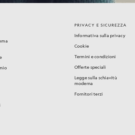
PRIVACY E SICUREZZA
Informativa sulla privacy
amma
Cookie
Termini e condizioni
e
Offerte speciali
 mio
Legge sulla schiavitù
moderna
Fornitori terzi
i
i