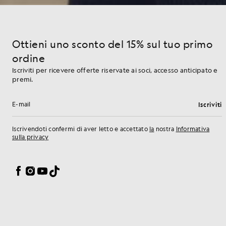
Ottieni uno sconto del 15% sul tuo primo
ordine
Iscriviti per ricevere offerte riservate ai soci, accesso anticipato e
premi.
Iscriviti
Indirizzo e-mail
Iscrivendoti confermi di aver letto e accettato
la
nostra
Informativa
sulla privacy
Preferenze sui cookie
Facebook
Instagram
YouTube
TikTok