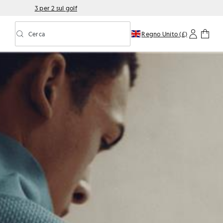
3 per 2 sul golf
Cerca
Regno Unito (£)
Attiva/disattiva la ricerca predittiva