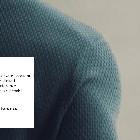
alizzare i contenuti
blicitari
preferenze
eta sui cookie
eferenze