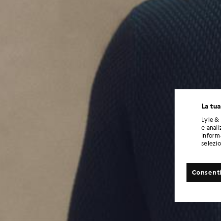
La tua
Lyle & 
e anali
informa
selezi
Consenti