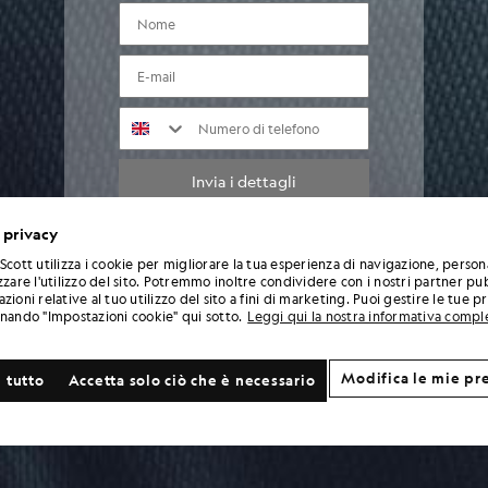
NOME
e-mail
NUMERO DI TELEFONO
Invia i dettagli
 privacy
Inserendo i tuoi dati e registrandoti, acconsenti a ricevere comunicazioni di
Scott utilizza i cookie per migliorare la tua esperienza di navigazione, person
marketing da parte di Lyle & Scott, inclusi aggiornamenti sulle nuove collezioni,
zzare l'utilizzo del sito. Potremmo inoltre condividere con i nostri partner pub
offerte esclusive, promozioni e novità sul marchio. Puoi annullare l'iscrizione in
zioni relative al tuo utilizzo del sito a fini di marketing. Puoi gestire le tue 
qualsiasi momento cliccando sul link presente nelle e-mail o contattando il nostro
onando "Impostazioni cookie" qui sotto.
Leggi qui la nostra informativa compl
servizio clienti. Per ulteriori informazioni su come trattiamo e proteggiamo i tuoi dati,
consulta la nostra Informativa sulla privacy.
Modifica le mie pr
 tutto
Accetta solo ciò che è necessario