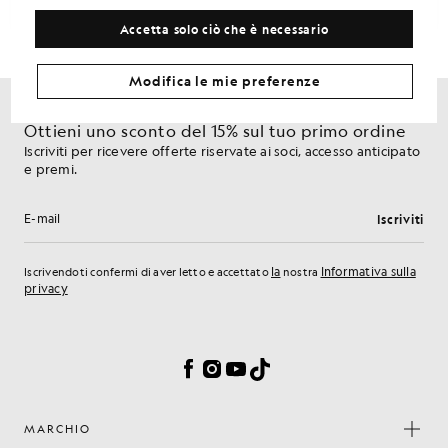
Accetta solo ciò che è necessario
Modifica le mie preferenze
Ottieni uno sconto del 15% sul tuo primo ordine
Iscriviti per ricevere offerte riservate ai soci, accesso anticipato
e premi.
Iscriviti
Indirizzo e-mail
la
Informativa sulla
Iscrivendoti confermi di aver letto e accettato
nostra
privacy
Preferenze sui cookie
Facebook
Instagram
YouTube
TikTok
MARCHIO