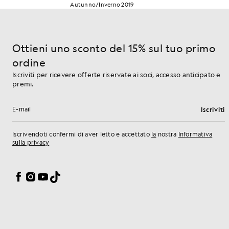
Autunno/Inverno 2019
Ottieni uno sconto del 15% sul tuo primo
ordine
Iscriviti per ricevere offerte riservate ai soci, accesso anticipato e
premi.
Iscriviti
Indirizzo e-mail
Iscrivendoti confermi di aver letto e accettato
la
nostra
Informativa
sulla privacy
Preferenze sui cookie
Facebook
Instagram
YouTube
TikTok