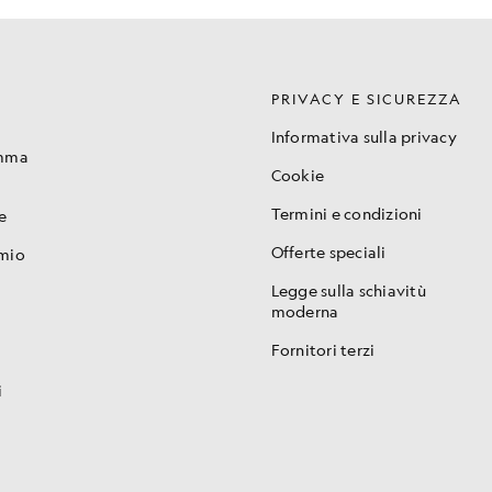
PRIVACY E SICUREZZA
Informativa sulla privacy
amma
Cookie
Termini e condizioni
e
Offerte speciali
 mio
Legge sulla schiavitù
moderna
Fornitori terzi
i
i