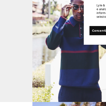
Lyle & 
e anali
informa
selezi
Consenti