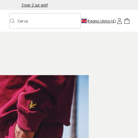
3 per 2 sul golf
Cerca
Regno Unito (£)
Attiva/disattiva la ricerca predittiva