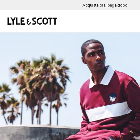
Vai al contenuto principale
Informazioni sull'accessibilità
Acquista ora, paga dopo
Cerca