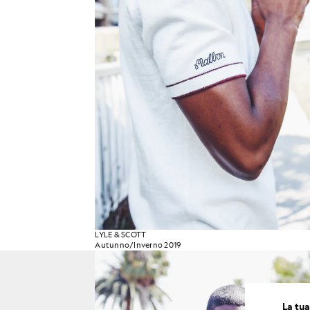
LYLE & SCOTT
Autunno/Inverno 2019
La tua