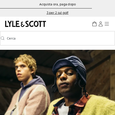
Vai al contenuto principale
Informazioni sull'accessibilità
Acquista ora, paga dopo
3 per 2 sul golf
Cerca
Cerca
Attiva/disattiva la ricerca predittiva