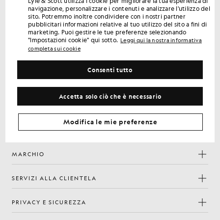
Lyle & Scott utilizza i cookie per migliorare la tua esperienza di
Iscriviti per ricevere offerte riservate ai soci, accesso anticipato
navigazione, personalizzare i contenuti e analizzare l'utilizzo del
e premi.
sito. Potremmo inoltre condividere con i nostri partner
pubblicitari informazioni relative al tuo utilizzo del sito a fini di
marketing. Puoi gestire le tue preferenze selezionando
"Impostazioni cookie" qui sotto.
Iscriviti
Leggi qui la nostra informativa
Indirizzo e-mail
completa sui cookie
la
Informativa sulla
Iscrivendoti confermi di aver letto e accettato
nostra
Consenti tutto
privacy
Preferenze sui cookie
Accetta solo ciò che è necessario
Modifica le mie preferenze
Facebook
Instagram
YouTube
TikTok
MARCHIO
SERVIZI ALLA CLIENTELA
PRIVACY E SICUREZZA