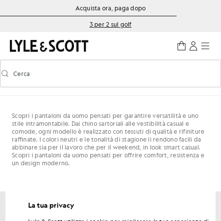
Vai al contenuto principale
Informazioni sull'accessibilità
Acquista ora, paga dopo
3 per 2 sul golf
Cerca
Cerca
Attiva/disattiva la ricerca predittiva
Scopri i pantaloni da uomo pensati per garantire versatilità e uno
stile intramontabile. Dai chino sartoriali alle vestibilità casual e
comode, ogni modello è realizzato con tessuti di qualità e rifiniture
raffinate. I colori neutri e le tonalità di stagione li rendono facili da
abbinare sia per il lavoro che per il weekend, in look smart casual.
Scopri i pantaloni da uomo pensati per offrire comfort, resistenza e
un design moderno.
La tua privacy
Ottieni uno sconto del 15% sul tuo primo ordine