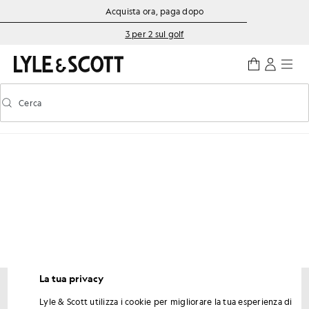
Vai al contenuto principale
Informazioni sull'accessibilità
Acquista ora, paga dopo
3 per 2 sul golf
Cerca
Cerca
Attiva/disattiva la ricerca predittiva
La tua privacy
Lyle & Scott utilizza i cookie per migliorare la tua esperienza di
Ottieni uno sconto del 15% sul tuo primo ordine