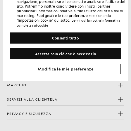
navigazione, personalizzare i contenuti e analizzare l'utilizzo del
Iscriviti per ricevere offerte riservate ai soci, accesso anticipato
sito. Potremmo inoltre condividere con i nostri partner
e premi.
pubblicitari informazioni relative al tuo utilizzo del sito a fini di
marketing. Puoi gestire le tue preferenze selezionando
"Impostazioni cookie" qui sotto.
Leggi qui la nostra informativa
Iscriviti
Indirizzo e-mail
completa sui cookie
Consenti tutto
la
Informativa sulla
Iscrivendoti confermi di aver letto e accettato
nostra
privacy
Accetta solo ciò che è necessario
Preferenze sui cookie
Facebook
Instagram
YouTube
TikTok
Modifica le mie preferenze
MARCHIO
SERVIZI ALLA CLIENTELA
PRIVACY E SICUREZZA