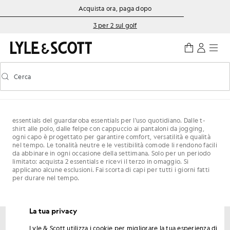
Vai al contenuto principale
Informazioni sull'accessibilità
Acquista ora, paga dopo
3 per 2 sul golf
Cerca
Cerca
Attiva/disattiva la ricerca predittiva
essentials del guardaroba essentials per l'uso quotidiano. Dalle t-
shirt alle polo, dalle felpe con cappuccio ai pantaloni da jogging,
ogni capo è progettato per garantire comfort, versatilità e qualità
nel tempo. Le tonalità neutre e le vestibilità comode li rendono facili
da abbinare in ogni occasione della settimana. Solo per un periodo
limitato: acquista 2 essentials e ricevi il terzo in omaggio. Si
applicano alcune esclusioni. Fai scorta di capi per tutti i giorni fatti
per durare nel tempo.
La tua privacy
Lyle & Scott utilizza i cookie per migliorare la tua esperienza di