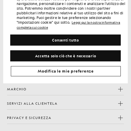
Ottieni uno sconto del 15% sul tuo primo ordine
navigazione, personalizzare i contenuti e analizzare l'utilizzo del
Iscriviti per ricevere offerte riservate ai soci, accesso anticipato
sito. Potremmo inoltre condividere con i nostri partner
e premi.
pubblicitari informazioni relative al tuo utilizzo del sito a fini di
marketing. Puoi gestire le tue preferenze selezionando
"Impostazioni cookie" qui sotto.
Leggi qui la nostra informativa
Iscriviti
completa sui cookie
Indirizzo e-mail
Consenti tutto
la
Informativa sulla
Iscrivendoti confermi di aver letto e accettato
nostra
privacy
Accetta solo ciò che è necessario
Preferenze sui cookie
Facebook
Instagram
YouTube
TikTok
Modifica le mie preferenze
MARCHIO
SERVIZI ALLA CLIENTELA
PRIVACY E SICUREZZA