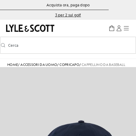
Vai al contenuto principale
Informazioni sull'accessibilità
Acquista ora, paga dopo
3 per 2 sul golf
Cerca
Cerca
Attiva/disattiva la ricerca predittiva
HOME
/
ACCESSORI DA UOMO
/
COPRICAPO
/
CAPPELLINO DA BASEBALL