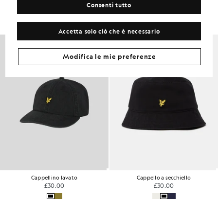
Consenti tutto
Completa il tuo look con capi raffinati, pensati per dare un tocco di
classe al tuo guardaroba.
Accetta solo ciò che è necessario
Modifica le mie preferenze
Cappellino lavato
Cappello a secchiello
£30.00
£30.00