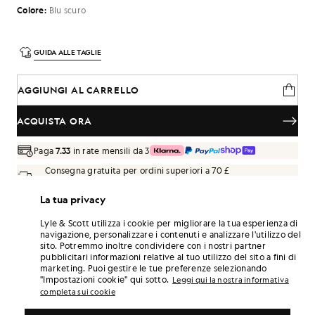
Colore:
Blu scuro
GUIDA ALLE TAGLIE
AGGIUNGI AL CARRELLO
ACQUISTA ORA
Paga
7.33
in rate mensili da 3
Consegna gratuita per ordini superiori a 70 £
Consegna a domicilio e punti di ritiro. Resi e cambi gratuiti.
La tua privacy
Guadagna il doppio! Con questo acquisto ottieni
punti
132
.
ISCRIVITI
Lyle & Scott utilizza i cookie per migliorare la tua esperienza di
6 points = 1,00 £
navigazione, personalizzare i contenuti e analizzare l'utilizzo del
sito. Potremmo inoltre condividere con i nostri partner
DETTAGLI DEL PRODOTTO
pubblicitari informazioni relative al tuo utilizzo del sito a fini di
COMPOSIZIONE E CURA
marketing. Puoi gestire le tue preferenze selezionando
"Impostazioni cookie" qui sotto.
Leggi qui la nostra informativa
completa sui cookie
Crea il tuo look