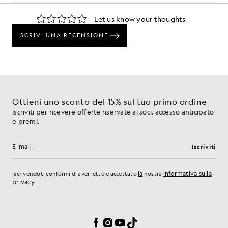
Ottieni uno sconto del 15% sul tuo primo ordine
Iscriviti per ricevere offerte riservate ai soci, accesso anticipato
e premi.
Iscriviti
Indirizzo e-mail
la
Informativa sulla
Iscrivendoti confermi di aver letto e accettato
nostra
privacy
Preferenze sui cookie
Facebook
Instagram
YouTube
TikTok