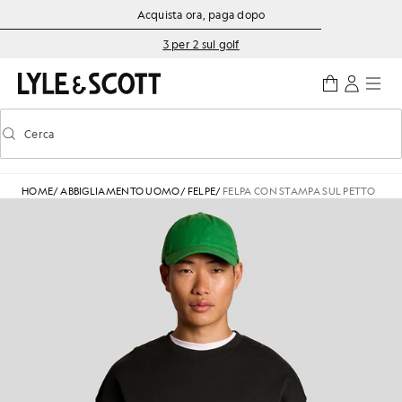
Vai al contenuto principale
Informazioni sull'accessibilità
Acquista ora, paga dopo
3 per 2 sul golf
Cerca
Cerca
Attiva/disattiva la ricerca predittiva
HOME
/
ABBIGLIAMENTO UOMO
/
FELPE
/
FELPA CON STAMPA SUL PETTO