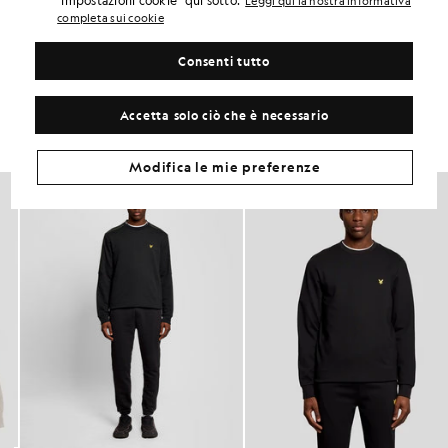
"Impostazioni cookie" qui sotto.
Leggi qui la nostra informativa
ADATTABILITÀ DEL PRODOTTO
completa sui cookie
COMPOSIZIONE E CURA
Consenti tutto
Crea il tuo look
Accetta solo ciò che è necessario
Completa il tuo look con capi raffinati, pensati per dare un tocco di
classe al tuo guardaroba.
Modifica le mie preferenze
60% DI SCONTO