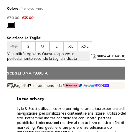
Colore:
Nero corvino
£70.00
£35.00
Seleziona La Taglia:
XS
S
M
L
XL
XXL
Vestibilità regolare. Questo capo veste
GUIDA ALLE TAGLIE
perfettamente secondo la taglia indicata
SCEGLI UNA TAGLIA
Paga
11.67
in rate mensili da 3
Consegna gratuita per ordini superiori a 70 £
La tua privacy
Consegna a domicilio e punti di ritiro. Resi e cambi gratuiti.
Lyle & Scott utilizza i cookie per migliorare la tua esperienza di
Guadagna il doppio! Con questo acquisto ottieni
navigazione, personalizzare i contenuti e analizzare l'utilizzo del
punti
210
.
ISCRIVITI
sito. Potremmo inoltre condividere con i nostri partner
6 points = 1,00 £
pubblicitari informazioni relative al tuo utilizzo del sito a fini di
DETTAGLI DEL PRODOTTO
marketing. Puoi gestire le tue preferenze selezionando