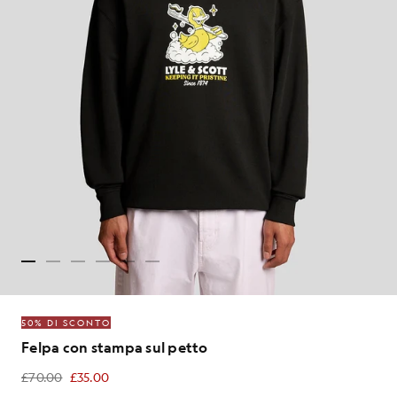
50% DI SCONTO
Felpa con stampa sul petto
£70.00
£35.00
£35.00