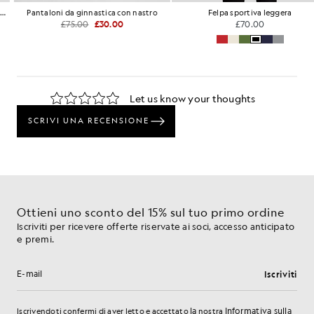
Pantaloni da ginnastica con nastro
Felpa sportiva leggera
£75.00
£30.00
£70.00
…
Ottieni uno sconto del 15% sul tuo primo ordine
Iscriviti per ricevere offerte riservate ai soci, accesso anticipato
e premi.
Iscriviti
Indirizzo e-mail
la
Informativa sulla
Iscrivendoti confermi di aver letto e accettato
nostra