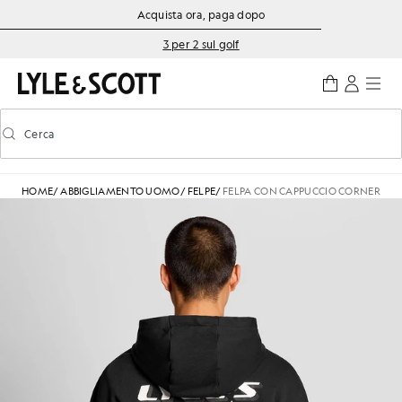
Vai al contenuto principale
Informazioni sull'accessibilità
Acquista ora, paga dopo
3 per 2 sul golf
Cerca
Cerca
Attiva/disattiva la ricerca predittiva
HOME
/
ABBIGLIAMENTO UOMO
/
FELPE
/
FELPA CON CAPPUCCIO CORNER MA