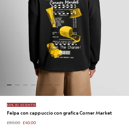
50% DI SCONTO
Felpa con cappuccio con grafica Corner Market
£80.00
£40.00
£40.00