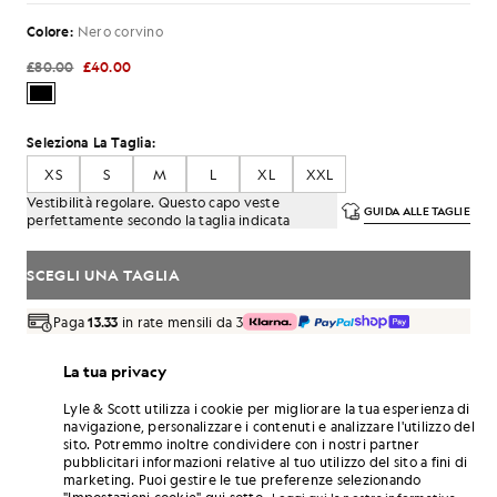
Colore:
Nero corvino
£80.00
£40.00
Seleziona La Taglia:
XS
S
M
L
XL
XXL
Vestibilità regolare. Questo capo veste
GUIDA ALLE TAGLIE
perfettamente secondo la taglia indicata
SCEGLI UNA TAGLIA
Paga
13.33
in rate mensili da 3
Consegna gratuita per ordini superiori a 70 £
La tua privacy
Consegna a domicilio e punti di ritiro. Resi e cambi gratuiti.
Lyle & Scott utilizza i cookie per migliorare la tua esperienza di
Guadagna il doppio! Con questo acquisto ottieni
navigazione, personalizzare i contenuti e analizzare l'utilizzo del
punti
240
.
ISCRIVITI
sito. Potremmo inoltre condividere con i nostri partner
6 points = 1,00 £
pubblicitari informazioni relative al tuo utilizzo del sito a fini di
DETTAGLI DEL PRODOTTO
marketing. Puoi gestire le tue preferenze selezionando