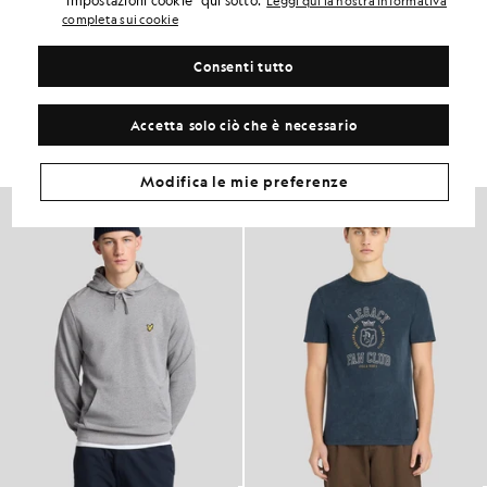
"Impostazioni cookie" qui sotto.
Leggi qui la nostra informativa
ADATTABILITÀ DEL PRODOTTO
completa sui cookie
COMPOSIZIONE E CURA
Consenti tutto
Crea il tuo look
Accetta solo ciò che è necessario
Completa il tuo look con capi raffinati, pensati per dare un tocco di
classe al tuo guardaroba.
Modifica le mie preferenze
NOVITÀ