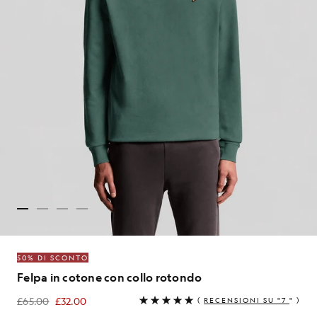
50% DI SCONTO
Felpa in cotone con collo rotondo
£65.00
£32.00
(
RECENSIONI SU "7
" )
£32.00