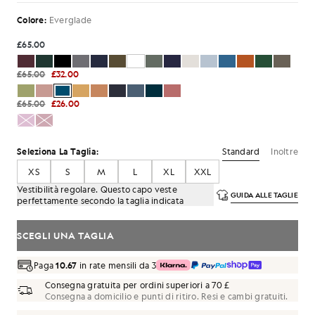
Colore:
Everglade
£65.00
£65.00
£32.00
£65.00
£26.00
Standard
Inoltre
Seleziona La Taglia:
XS
S
M
L
XL
XXL
Vestibilità regolare. Questo capo veste
GUIDA ALLE TAGLIE
perfettamente secondo la taglia indicata
SCEGLI UNA TAGLIA
Paga
10.67
in rate mensili da 3
Consegna gratuita per ordini superiori a 70 £
Consegna a domicilio e punti di ritiro. Resi e cambi gratuiti.