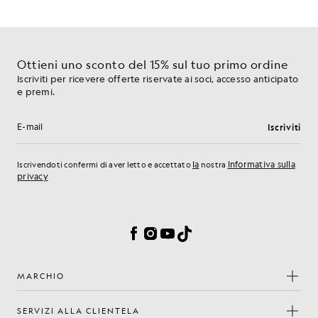
Ottieni uno sconto del 15% sul tuo primo ordine
Iscriviti per ricevere offerte riservate ai soci, accesso anticipato
e premi.
Iscriviti
Indirizzo e-mail
la
Informativa sulla
Iscrivendoti confermi di aver letto e accettato
nostra
privacy
Preferenze sui cookie
Facebook
Instagram
YouTube
TikTok
MARCHIO
SERVIZI ALLA CLIENTELA