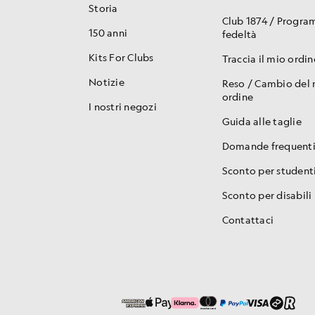
Storia
Club 1874 / Progr
150 anni
fedeltà
Kits For Clubs
Traccia il mio ordin
Notizie
Reso / Cambio del
ordine
I nostri negozi
Guida alle taglie
Domande frequent
Sconto per student
Sconto per disabili
Contattaci