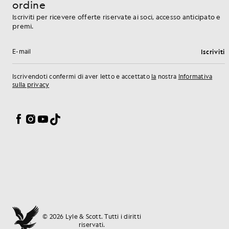
ordine
Iscriviti per ricevere offerte riservate ai soci, accesso anticipato e
premi.
Iscriviti
Indirizzo e-mail
Iscrivendoti confermi di aver letto e accettato
la
nostra
Informativa
sulla privacy
Preferenze sui cookie
Facebook
Instagram
YouTube
TikTok
© 2026 Lyle & Scott. Tutti i diritti
riservati.