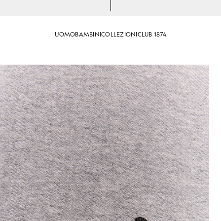
UOMO
BAMBINI
COLLEZIONI
CLUB 1874
 rotondo, grigio melange medio
Maglietta in cotone con collo 