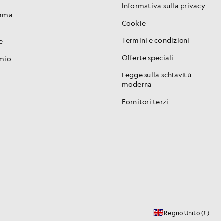
Informativa sulla privacy
amma
Cookie
Termini e condizioni
e
Offerte speciali
 mio
Legge sulla schiavitù
moderna
Fornitori terzi
i
i
Regno Unito (£)