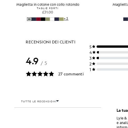
Maglietta in cotone con collo rotondo
Maglietta
TAGLIE FORTI
£31.00
+3
La tua
Lyle & 
e anali
informa