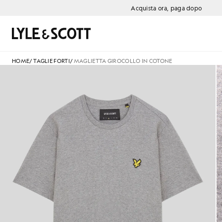
Vai al contenuto principale
Informazioni sull'accessibilità
Acquista ora, paga dopo
Cerca
HOME
/
TAGLIE FORTI
/
MAGLIETTA GIROCOLLO IN COTONE
Maglietta in cotone con collo