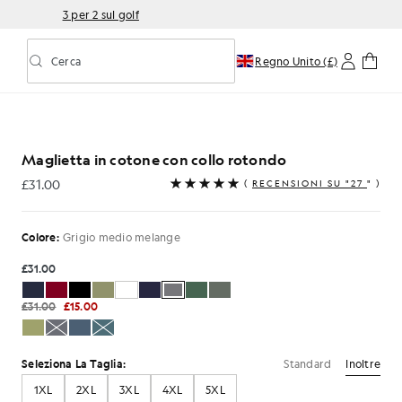
3 per 2 sul golf
Cerca
Regno Unito (£)
Attiva/disattiva la ricerca predittiva
rotondo, grigio melange medio
Maglietta in cotone con collo rotondo
£31.00
(
RECENSIONI SU "27
" )
£31.00
Colore:
Grigio medio melange
£31.00
£31.00
£15.00
Standard
Inoltre
Seleziona La Taglia:
1XL
2XL
3XL
4XL
5XL