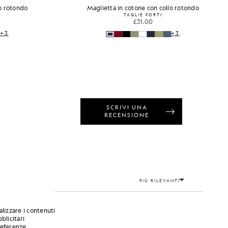
lo rotondo
Maglietta in cotone con collo rotondo
TAGLIE FORTI
£31.00
+3
+3
alizzare i contenuti
blicitari
preferenze