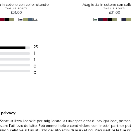
 in cotone con collo rotondo
Maglietta in cotone con col
TAGLIE FORTI
TAGLIE FORTI
£31.00
£31.00
+3
 privacy
Scott utilizza i cookie per migliorare la tua esperienza di navigazione, person
zzare l'utilizzo del sito. Potremmo inoltre condividere con i nostri partner pub
zioni relative al tuo utilizzo del sito a fini di marketing. Puoi gestire le tue 