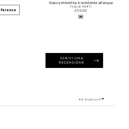
 rotondo
Giacca imbottita e resistente all'acqua
TAGLIE FORTI
eferenze
£115.00