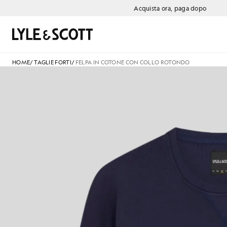
Vai al contenuto principale
Informazioni sull'accessibilità
Acquista ora, paga dopo
Cerca
HOME
/
TAGLIE FORTI
/
FELPA IN COTONE CON COLLO ROTONDO
F