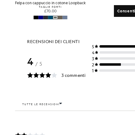
Felpa con cappuccio in cotone Loopback
Magliett
TAGLIE FORTI
£70.00
Consenti