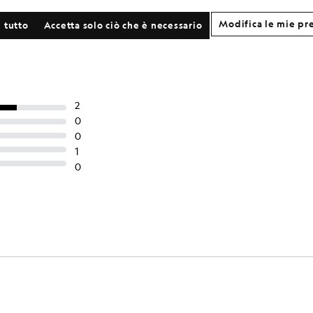
a in cotone a maniche lunghe
Felpa in cotone con collo
TAGLIE FORTI
TAGLIE FORTI
Modifica le mie pr
£40.00
£65.00
 tutto
Accetta solo ciò che è necessario