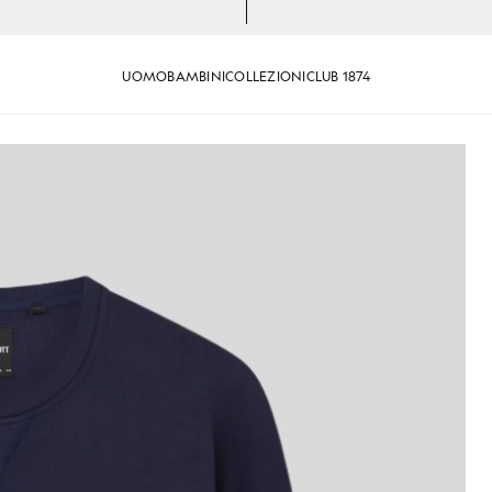
UOMO
BAMBINI
COLLEZIONI
CLUB 1874
elpa in cotone con collo rotondo, blu navy