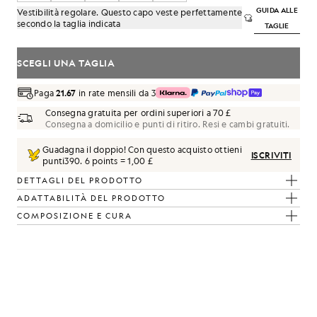
GUIDA ALLE
Vestibilità regolare. Questo capo veste perfettamente
secondo la taglia indicata
TAGLIE
SCEGLI UNA TAGLIA
Paga
21.67
in rate mensili da 3
Consegna gratuita per ordini superiori a 70 £
Consegna a domicilio e punti di ritiro. Resi e cambi gratuiti.
Guadagna il doppio! Con questo acquisto ottieni
ISCRIVITI
punti
390
.
6 points = 1,00 £
DETTAGLI DEL PRODOTTO
ADATTABILITÀ DEL PRODOTTO
COMPOSIZIONE E CURA