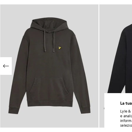
La tua
Lyle & 
e anali
informa
selezi