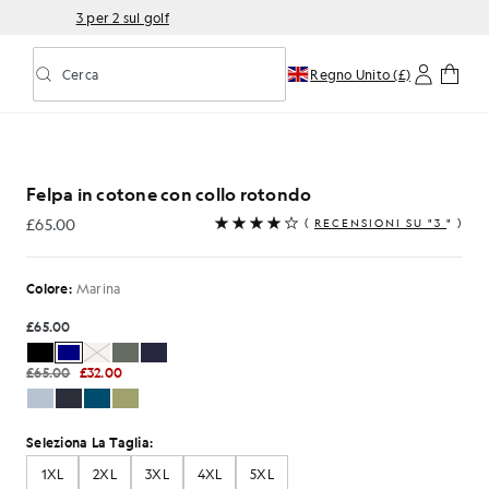
3 per 2 sul golf
Cerca
Regno Unito (£)
Attiva/disattiva la ricerca predittiva
Felpa in cotone con collo rotondo
£65.00
(
RECENSIONI SU "3
" )
£65.00
Colore:
Marina
£65.00
£65.00
£32.00
Seleziona La Taglia:
1XL
2XL
3XL
4XL
5XL