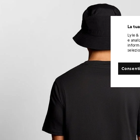
La tua
Lyle & 
e anali
informa
selezi
Consenti