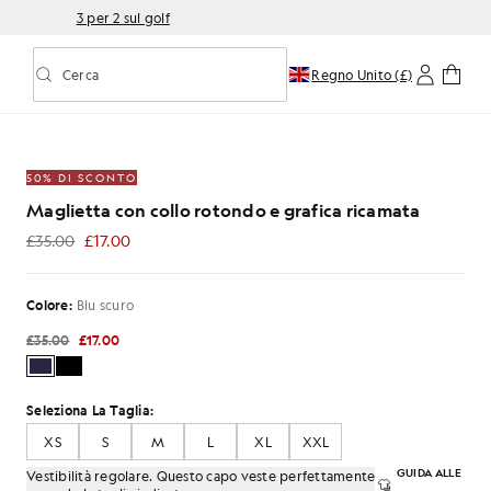
3 per 2 sul golf
Cerca
Regno Unito (£)
Attiva/disattiva la ricerca predittiva
50% DI SCONTO
Maglietta con collo rotondo e grafica ricamata
£35.00
£17.00
£17.00
Colore:
Blu scuro
£35.00
£17.00
Seleziona La Taglia:
XS
S
M
L
XL
XXL
GUIDA ALLE
Vestibilità regolare. Questo capo veste perfettamente