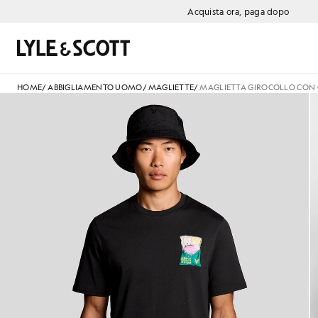
Vai al contenuto principale
Informazioni sull'accessibilità
Acquista ora, paga dopo
Cerca
HOME
/
ABBIGLIAMENTO UOMO
/
MAGLIETTE
/
MAGLIETTA GIROCOLLO CON 
Spazio riservato all'immagine