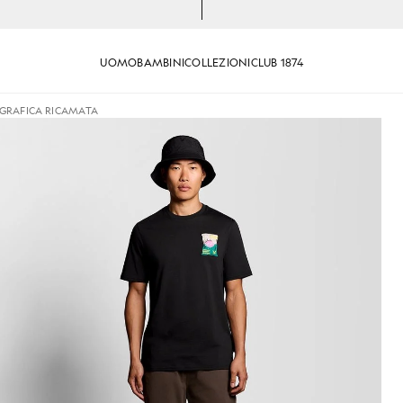
UOMO
BAMBINI
COLLEZIONI
CLUB 1874
GRAFICA RICAMATA
 del prodotto
giacche - Lyle & Scott