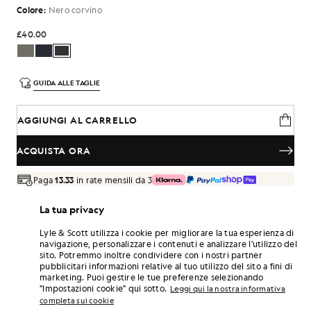
Colore:
Nero corvino
£40.00
GUIDA ALLE TAGLIE
AGGIUNGI AL CARRELLO
ACQUISTA ORA
Paga
13.33
in rate mensili da 3
Consegna gratuita per ordini superiori a 70 £
La tua privacy
Consegna a domicilio e punti di ritiro. Resi e cambi gratuiti.
Lyle & Scott utilizza i cookie per migliorare la tua esperienza di
Guadagna il doppio! Con questo acquisto ottieni
navigazione, personalizzare i contenuti e analizzare l'utilizzo del
punti
240
.
ISCRIVITI
sito. Potremmo inoltre condividere con i nostri partner
6 points = 1,00 £
pubblicitari informazioni relative al tuo utilizzo del sito a fini di
marketing. Puoi gestire le tue preferenze selezionando
DETTAGLI DEL PRODOTTO
"Impostazioni cookie" qui sotto.
Leggi qui la nostra informativa
COMPOSIZIONE E CURA
completa sui cookie