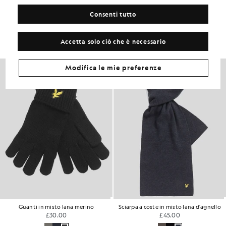
Crea il tuo look
Consenti tutto
Completa il tuo look con capi raffinati, pensati per dare un tocco di
classe al tuo guardaroba.
Accetta solo ciò che è necessario
Modifica le mie preferenze
Guanti in misto lana merino
Sciarpa a coste in misto lana d'agnello
£30.00
£45.00