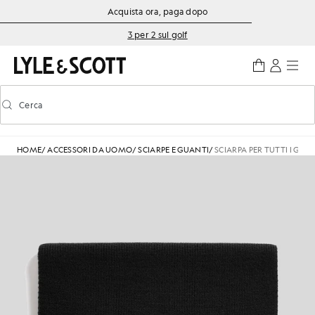
Vai al contenuto principale
Informazioni sull'accessibilità
Acquista ora, paga dopo
3 per 2 sul golf
Cerca
Cerca
Attiva/disattiva la ricerca predittiva
HOME
/
ACCESSORI DA UOMO
/
SCIARPE E GUANTI
/
SCIARPA PER TUTTI I GIOR