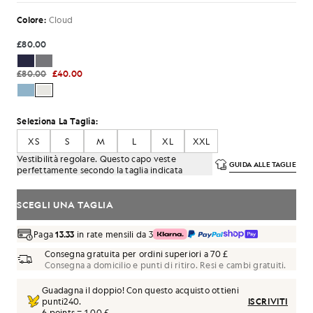
Colore:
Cloud
£80.00
£80.00
£40.00
Seleziona La Taglia:
XS
S
M
L
XL
XXL
Vestibilità regolare. Questo capo veste
GUIDA ALLE TAGLIE
perfettamente secondo la taglia indicata
SCEGLI UNA TAGLIA
Paga
13.33
in rate mensili da 3
Consegna gratuita per ordini superiori a 70 £
Consegna a domicilio e punti di ritiro. Resi e cambi gratuiti.
Guadagna il doppio! Con questo acquisto ottieni
punti
240
.
ISCRIVITI
6 points = 1,00 £