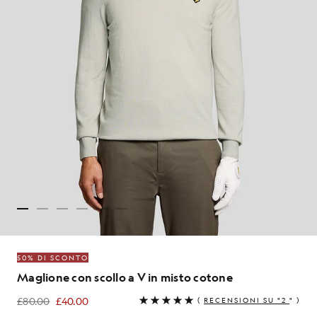
50% DI SCONTO
Maglione con scollo a V in misto cotone
£80.00
£40.00
(
RECENSIONI SU "2
" )
£40.00