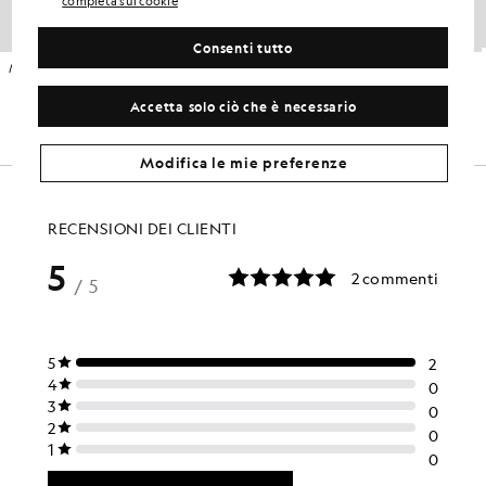
completa sui cookie
Consenti tutto
Maglione con scollo a V in misto cotone
Maglione girocollo in cotone e lana merino
GOLF
£75.00
£80.00
Accetta solo ciò che è necessario
+6
Modifica le mie preferenze